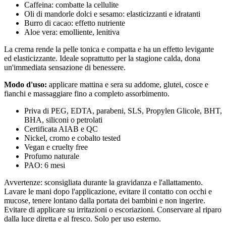
Caffeina: combatte la cellulite
Oli di mandorle dolci e sesamo: elasticizzanti e idratanti
Burro di cacao: effetto nutriente
Aloe vera: emolliente, lenitiva
La crema rende la pelle tonica e compatta e ha un effetto levigante
ed elasticizzante. Ideale soprattutto per la stagione calda, dona
un'immediata sensazione di benessere.
Modo d'uso:
applicare mattina e sera su addome, glutei, cosce e
fianchi e massaggiare fino a completo assorbimento.
Priva di PEG, EDTA, parabeni, SLS, Propylen Glicole, BHT,
BHA, siliconi o petrolati
Certificata AIAB e QC
Nickel, cromo e cobalto tested
Vegan e cruelty free
Profumo naturale
PAO: 6 mesi
Avvertenze: sconsigliata durante la gravidanza e l'allattamento.
Lavare le mani dopo l'applicazione, evitare il contatto con occhi e
mucose, tenere lontano dalla portata dei bambini e non ingerire.
Evitare di applicare su irritazioni o escoriazioni. Conservare al riparo
dalla luce diretta e al fresco. Solo per uso esterno.