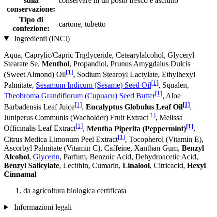
sulla
conservare in un posto fresco e asciutto
conservazione:
Tipo di
cartone, tubetto
confezione:
Ingredienti (INCI)
Aqua, Caprylic/Capric Triglyceride, Cetearylalcohol, Glyceryl
Stearate Se,
Menthol
, Propandiol, Prunus Amygdalus Dulcis
[1]
(Sweet Almond) Oil
, Sodium Stearoyl Lactylate, Ethylhexyl
[1]
Palmitate,
Sesamum Indicum (Sesame) Seed Oil
, Squalen,
[1]
Theobroma Grandiflorum (Cupuacu) Seed Butter
, Aloe
[1]
[1]
Barbadensis Leaf Juice
,
Eucalyptus Globulus Leaf Oil
,
[1]
Juniperus Communis (Wacholder) Fruit Extract
, Melissa
[1]
[1]
Officinalis Leaf Extract
,
Mentha Piperita (Peppermint)
,
[1]
Citrus Medica Limonum Peel Extract
, Tocopherol (Vitamin E),
Ascorbyl Palmitate (Vitamin C), Caffeine, Xanthan Gum,
Benzyl
Alcohol
,
Glycerin
, Parfum, Benzoic Acid, Dehydroacetic Acid,
Benzyl Salicylate
, Lecithin, Cumarin,
Linalool
, Citricacid,
Hexyl
Cinnamal
da agricoltura biologica certificata
Informazioni legali