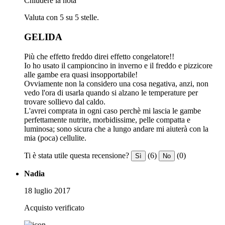
Chiudere la nota
Valuta con 5 su 5 stelle.
GELIDA
Più che effetto freddo direi effetto congelatore!!
Io ho usato il campioncino in inverno e il freddo e pizzicore
alle gambe era quasi insopportabile!
Ovviamente non la considero una cosa negativa, anzi, non
vedo l'ora di usarla quando si alzano le temperature per
trovare sollievo dal caldo.
L'avrei comprata in ogni caso perchè mi lascia le gambe
perfettamente nutrite, morbidissime, pelle compatta e
luminosa; sono sicura che a lungo andare mi aiuterà con la
mia (poca) cellulite.
Ti è stata utile questa recensione?
(6)
(0)
Sì
No
Nadia
18 luglio 2017
Acquisto verificato