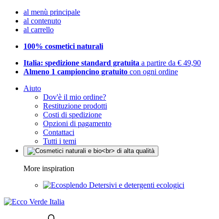
al menù principale
al contenuto
al carrello
100% cosmetici naturali
Italia: spedizione standard gratuita
a partire da € 49,90
Almeno 1 campioncino gratuito
con ogni ordine
Aiuto
Dov'è il mio ordine?
Restituzione prodotti
Costi di spedizione
Opzioni di pagamento
Contattaci
Tutti i temi
More inspiration
Detersivi e detergenti ecologici