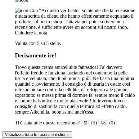
Con "Acquisto verificato" si intende che la recensione
è stata scritta da clienti che hanno effettivamente acquistato il
prodotto sul nostro shop. Tuttavia per poter scrivere una
recensione, è sufficiente avere un account sul nostro shop.
Chiudere la nota
Valuta con 5 su 5 stelle.
Decisamente ice!
Trovo questa crema anticellulite fantastica! Fa' davvero
l'effetto freddo e funziona lasciando nel contempo la pelle
liscia e vellutata, che di più non si può'. Ne basta una minima
quantità e ,ovviamente, il consiglio è di usarla in estate così
oltre ad aiutare contro la cellulite, dà refrigerio alle gambe,
soprattutto se messa prima di dormire fa' sentire meno il caldo
e l'odore balsamico è molto piacevole!! In inverno invece
consiglio di sostituirla con quella termica ad effetto caldo,
sempre Alkemilla, buonissima anch'essa.
Ti è stata utile questa recensione?
(5)
(0)
Sì
No
Visualizza tutte le recensioni clienti.