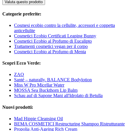
Valuta questo prodotto
Categorie preferite:
Cosmesi ecobio contro la cellulite, accessori e coppetta
anticellulite
Cosmetici Ecobio Certificati Leaping Bunny
Cosmetici Ecobio al Profumo di Eucalipto
Trattamenti cosmetici vegan per il corpo
Cosmetici Ecobio al Profumo di Menta
Scopri Ecco Verde:
ZAO
Santé – naturally. BALANCE Bodylotion
Miss W Pro Micellar Water
MOSSA Sea Buckthorn Lip Balm
Schau auf di Sapone Mani all'Idrolato di Betulla
Nuovi prodotti:
Mad Hippie Cleansing Oil
BEMA COSMETICI Restructuring Shampoo Ristrutturante
Propolia Anti-Ageing Rich Cream