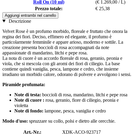
Roll On (10 ml)
(€ 1.269,00 / L)
Prezzo totale:
€ 25,38
Aggiungi entrambi nel carrello
Descrizione
Velvet Rose è un profumo morbido, floreale e fruttato che onora la
regina dei fiori. Deciso, effimero ed elegante, il profumo è
particolarmente femminile e appare arioso, moderno e sottile. La
creazione presenta boccioli di rosa accompagnati da note
appassionate di mandarino, litchi e pepe rosa.
La nota di cuore è un accordo floreale di rosa, geranio, peonia e
viola, che si mescola con gli aromi dei fiori di ciliegio. La base
contiene quindi vaniglia, pesca, lampone e cedro, che insieme
irradiano un morbido calore, odorano di polvere e avvolgono i sensi.
Piramide profumata:
Note di testa:
boccioli di rosa, mandarino, litchi e pepe rosa
Note di cuore
:
rosa, geranio, fiore di ciliegio, peonia e
violetta
Note di fondo:
lampone, pesca, vaniglia e cedro
Modo d'uso:
spruzzare su collo, polsi e dietro alle orecchie.
Art.-Nr.:
XDK-ACO-923717