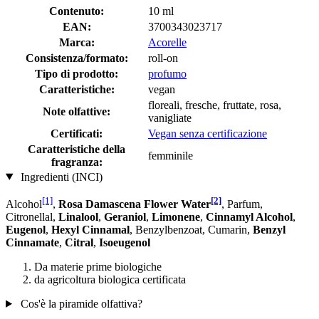
Contenuto:
10 ml
EAN:
3700343023717
Marca:
Acorelle
Consistenza/formato:
roll-on
Tipo di prodotto:
profumo
Caratteristiche:
vegan
floreali, fresche, fruttate, rosa,
Note olfattive:
vanigliate
Certificati:
Vegan senza certificazione
Caratteristiche della
femminile
fragranza:
Ingredienti (INCI)
[1]
[2]
Alcohol
,
Rosa Damascena Flower Water
, Parfum,
Citronellal,
Linalool
,
Geraniol
,
Limonene
,
Cinnamyl Alcohol
,
Eugenol
,
Hexyl Cinnamal
, Benzylbenzoat, Cumarin,
Benzyl
Cinnamate
,
Citral
,
Isoeugenol
Da materie prime biologiche
da agricoltura biologica certificata
Cos'è la piramide olfattiva?