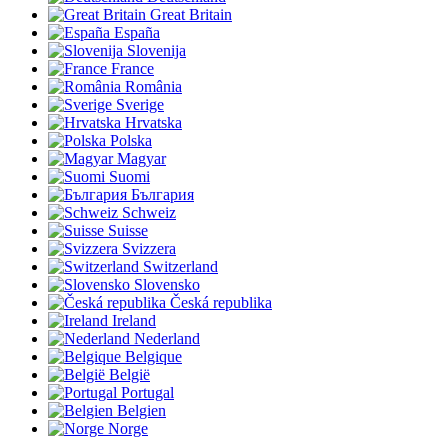
Great Britain
España
Slovenija
France
România
Sverige
Hrvatska
Polska
Magyar
Suomi
България
Schweiz
Suisse
Svizzera
Switzerland
Slovensko
Česká republika
Ireland
Nederland
Belgique
België
Portugal
Belgien
Norge