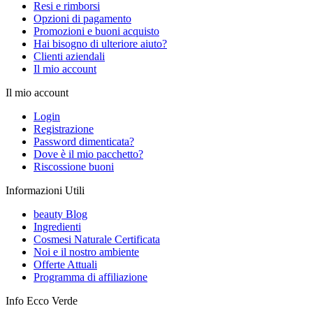
Resi e rimborsi
Opzioni di pagamento
Promozioni e buoni acquisto
Hai bisogno di ulteriore aiuto?
Clienti aziendali
Il mio account
Il mio account
Login
Registrazione
Password dimenticata?
Dove è il mio pacchetto?
Riscossione buoni
Informazioni Utili
beauty Blog
Ingredienti
Cosmesi Naturale Certificata
Noi e il nostro ambiente
Offerte Attuali
Programma di affiliazione
Info Ecco Verde