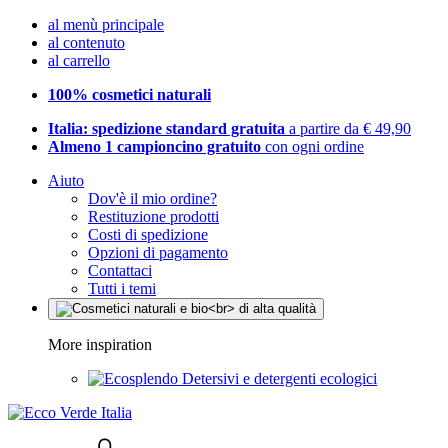
al menù principale
al contenuto
al carrello
100% cosmetici naturali
Italia: spedizione standard gratuita
a partire da € 49,90
Almeno 1 campioncino gratuito
con ogni ordine
Aiuto
Dov'è il mio ordine?
Restituzione prodotti
Costi di spedizione
Opzioni di pagamento
Contattaci
Tutti i temi
More inspiration
Detersivi e detergenti ecologici