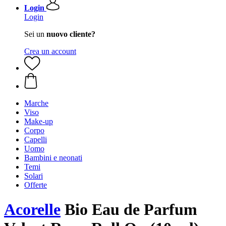
Login
Login
Sei un
nuovo cliente?
Crea un account
Marche
Viso
Make-up
Corpo
Capelli
Uomo
Bambini e neonati
Temi
Solari
Offerte
Acorelle
Bio Eau de Parfum