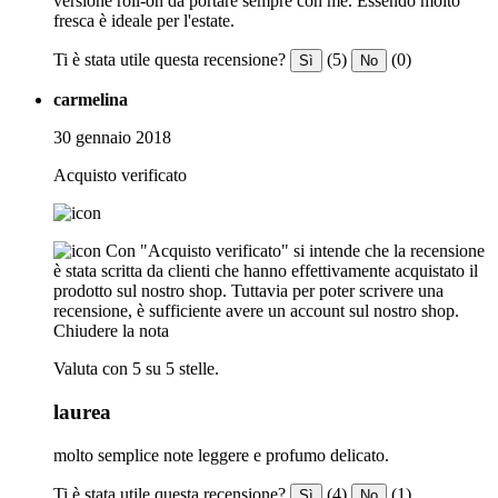
versione roll-on da portare sempre con me. Essendo molto
fresca è ideale per l'estate.
Ti è stata utile questa recensione?
(5)
(0)
Sì
No
carmelina
30 gennaio 2018
Acquisto verificato
Con "Acquisto verificato" si intende che la recensione
è stata scritta da clienti che hanno effettivamente acquistato il
prodotto sul nostro shop. Tuttavia per poter scrivere una
recensione, è sufficiente avere un account sul nostro shop.
Chiudere la nota
Valuta con 5 su 5 stelle.
laurea
molto semplice note leggere e profumo delicato.
Ti è stata utile questa recensione?
(4)
(1)
Sì
No