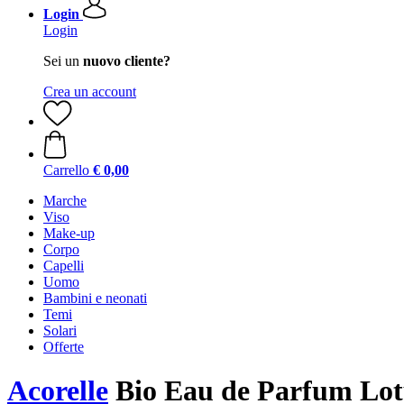
Login
Login
Sei un
nuovo cliente?
Crea un account
Carrello
€ 0,00
Marche
Viso
Make-up
Corpo
Capelli
Uomo
Bambini e neonati
Temi
Solari
Offerte
Acorelle
Bio Eau de Parfum Lot