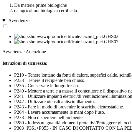
Da materie prime biologiche
da agricoltura biologica certificata
Avvertenze
Avvertenza: Attenzione
Istruzioni di sicurezza:
P210 - Tenere lontano da fonti di calore, superfici calde, scinti
P233 - Tenere il recipiente ben chiuso.
P235 - Conservare in luogo fresco.
P240 - Mettere a terra e a massa il contenitore e il dispositivo ri
P241 - Utilizzare impianti elettrici/di ventilazione/d'illuminazio
P242 - Utilizzare utensili antiscintillamento.
P243 - Fare in modo di prevenire le scariche elettrostatiche.
P264 - Lavare accuratamente le mani dopo l’uso.
P273 - Non disperdere nell’ambiente.
P280 - Indossare guanti/indumenti protettivi/Proteggere gli occhi
P303+P361+P353 - IN CASO DI CONTATTO CON LA PELLE (o con i 