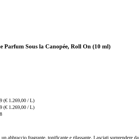
de Parfum Sous la Canopée, Roll On (10 ml)
69
(€ 1.269,00 / L)
69
(€ 1.269,00 / L)
38
n abbraccio fragrante, tonificante e rilassante. Lasciati sorprendere da