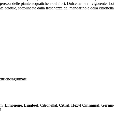
gerezza delle piante acquatiche e dei fiori. Dolcemente rinvigorente, L
te acidule, sottolineate dalla freschezza del mandarino e della citronella
 citriche/agrumate
um,
Limonene
,
Linalool
, Citronellal,
Citral
,
Hexyl Cinnamal
,
Gerani
l