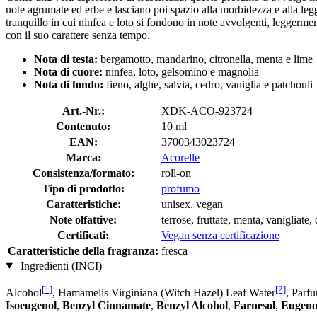
note agrumate ed erbe e lasciano poi spazio alla morbidezza e alla leg
tranquillo in cui ninfea e loto si fondono in note avvolgenti, leggermen
con il suo carattere senza tempo.
Nota di
testa:
bergamotto, mandarino, citronella, menta e lime
Nota di cuore:
ninfea, loto, gelsomino e magnolia
Nota di fondo:
fieno, alghe, salvia, cedro, vaniglia e patchouli
Art.-Nr.:
XDK-ACO-923724
Contenuto:
10 ml
EAN:
3700343023724
Marca:
Acorelle
Consistenza/formato:
roll-on
Tipo di prodotto:
profumo
Caratteristiche:
unisex, vegan
Note olfattive:
terrose, fruttate, menta, vanigliate,
Certificati:
Vegan senza certificazione
Caratteristiche della fragranza:
fresca
Ingredienti (INCI)
[1]
[2]
Alcohol
, Hamamelis Virginiana (Witch Hazel) Leaf Water
, Parf
Isoeugenol
,
Benzyl Cinnamate
,
Benzyl Alcohol
,
Farnesol
,
Eugeno