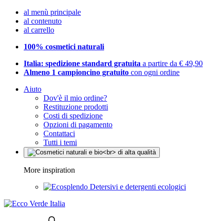
al menù principale
al contenuto
al carrello
100% cosmetici naturali
Italia: spedizione standard gratuita
a partire da € 49,90
Almeno 1 campioncino gratuito
con ogni ordine
Aiuto
Dov'è il mio ordine?
Restituzione prodotti
Costi di spedizione
Opzioni di pagamento
Contattaci
Tutti i temi
More inspiration
Detersivi e detergenti ecologici