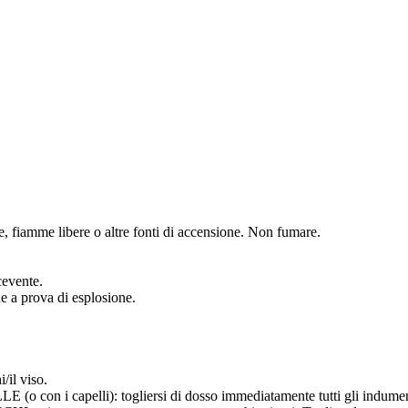
lle, fiamme libere o altre fonti di accensione. Non fumare.
cevente.
ne a prova di esplosione.
/il viso.
capelli): togliersi di dosso immediatamente tutti gli indumenti co