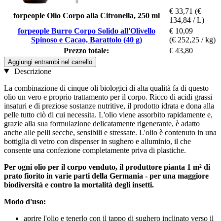
€ 33,71
(€
forpeople Olio Corpo alla Citronella, 250 ml
134,84 / L)
forpeople Burro Corpo Solido all'Olivello
€ 10,09
Spinoso e Cacao, Barattolo (40 g)
(€ 252,25 / kg)
Prezzo totale:
€ 43,80
Aggiungi entrambi nel carrello
Descrizione
La combinazione di cinque oli biologici di alta qualità fa di questo
olio un vero e proprio trattamento per il corpo. Ricco di acidi grassi
insaturi e di preziose sostanze nutritive, il prodotto idrata e dona alla
pelle tutto ciò di cui necessita. L'olio viene assorbito rapidamente e,
grazie alla sua formulazione delicatamente rigenerante, è adatto
anche alle pelli secche, sensibili e stressate. L'olio è contenuto in una
bottiglia di vetro con dispenser in sughero e alluminio, il che
consente una confezione completamente priva di plastiche.
Per ogni olio per il corpo venduto, il produttore pianta 1 m²
di
prato fiorito in varie parti della Germania - per una maggiore
biodiversità e contro la mortalità degli insetti.
Modo d'uso:
aprire l'olio e tenerlo con il tappo di sughero inclinato verso il