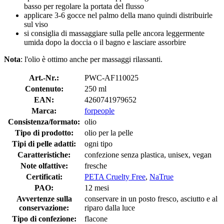
basso per regolare la portata del flusso
applicare 3-6 gocce nel palmo della mano quindi distribuirle
sul viso
si consiglia di massaggiare sulla pelle ancora leggermente
umida dopo la doccia o il bagno e lasciare assorbire
Nota
: l'olio è ottimo anche per massaggi rilassanti.
Art.-Nr.:
PWC-AF110025
Contenuto:
250 ml
EAN:
4260741979652
Marca:
forpeople
Consistenza/formato:
olio
Tipo di prodotto:
olio per la pelle
Tipi di pelle adatti:
ogni tipo
Caratteristiche:
confezione senza plastica, unisex, vegan
Note olfattive:
fresche
Certificati:
PETA Cruelty Free
,
NaTrue
PAO:
12 mesi
Avvertenze sulla
conservare in un posto fresco, asciutto e al
conservazione:
riparo dalla luce
Tipo di confezione:
flacone