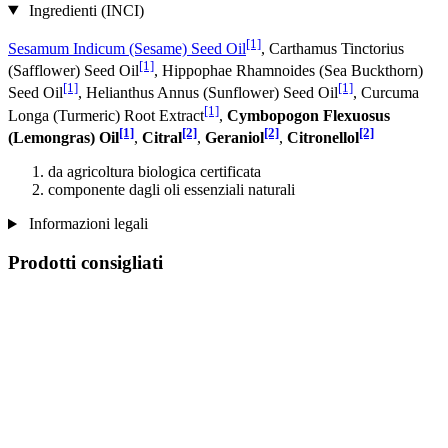
Ingredienti (INCI)
[1]
Sesamum Indicum (Sesame) Seed Oil
, Carthamus Tinctorius
[1]
(Safflower) Seed Oil
, Hippophae Rhamnoides (Sea Buckthorn)
[1]
[1]
Seed Oil
, Helianthus Annus (Sunflower) Seed Oil
, Curcuma
[1]
Longa (Turmeric) Root Extract
,
Cymbopogon Flexuosus
[1]
[2]
[2]
[2]
(Lemongras) Oil
,
Citral
,
Geraniol
,
Citronellol
da agricoltura biologica certificata
componente dagli oli essenziali naturali
Informazioni legali
Prodotti consigliati