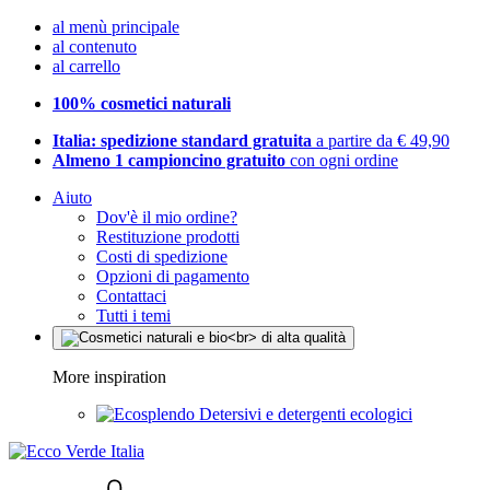
al menù principale
al contenuto
al carrello
100% cosmetici naturali
Italia: spedizione standard gratuita
a partire da € 49,90
Almeno 1 campioncino gratuito
con ogni ordine
Aiuto
Dov'è il mio ordine?
Restituzione prodotti
Costi di spedizione
Opzioni di pagamento
Contattaci
Tutti i temi
More inspiration
Detersivi e detergenti ecologici