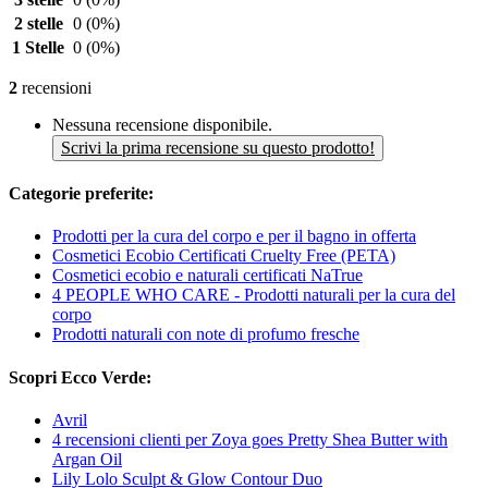
2 stelle
0
(0%)
1 Stelle
0
(0%)
2
recensioni
Nessuna recensione disponibile.
Scrivi la prima recensione su questo prodotto!
Categorie preferite:
Prodotti per la cura del corpo e per il bagno in offerta
Cosmetici Ecobio Certificati Cruelty Free (PETA)
Cosmetici ecobio e naturali certificati NaTrue
4 PEOPLE WHO CARE - Prodotti naturali per la cura del
corpo
Prodotti naturali con note di profumo fresche
Scopri Ecco Verde:
Avril
4 recensioni clienti per Zoya goes Pretty Shea Butter with
Argan Oil
Lily Lolo Sculpt & Glow Contour Duo