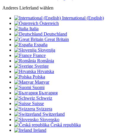
Anderes Lieferland wählen
International (English)
Österreich
Italia
Deutschland
Great Britain
España
Slovenija
France
România
Sverige
Hrvatska
Polska
Magyar
Suomi
България
Schweiz
Suisse
Svizzera
Switzerland
Slovensko
Česká republika
Ireland