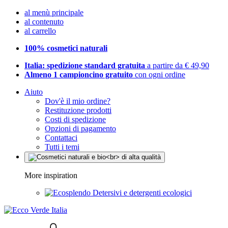
al menù principale
al contenuto
al carrello
100% cosmetici naturali
Italia: spedizione standard gratuita
a partire da € 49,90
Almeno 1 campioncino gratuito
con ogni ordine
Aiuto
Dov'è il mio ordine?
Restituzione prodotti
Costi di spedizione
Opzioni di pagamento
Contattaci
Tutti i temi
More inspiration
Detersivi e detergenti ecologici