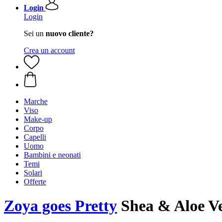
Login
Login
Sei un
nuovo cliente?
Crea un account
Marche
Viso
Make-up
Corpo
Capelli
Uomo
Bambini e neonati
Temi
Solari
Offerte
Zoya goes Pretty
Shea & Aloe Ve