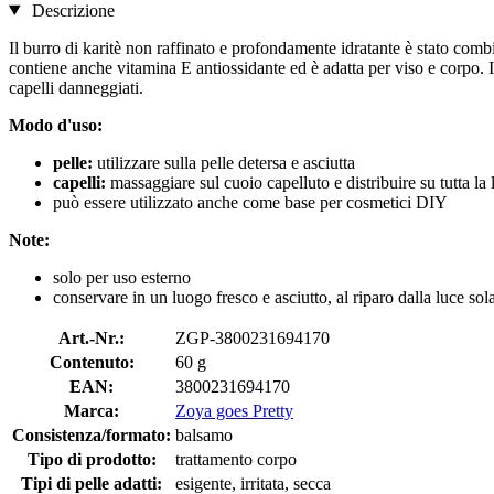
Descrizione
Il burro di karitè non raffinato e profondamente idratante è stato combi
contiene anche vitamina E antiossidante ed è adatta per viso e corpo. 
capelli danneggiati.
Modo d'uso:
pelle:
utilizzare sulla pelle detersa e asciutta
capelli:
massaggiare sul cuoio capelluto e distribuire su tutta l
può essere utilizzato anche come base per cosmetici DIY
Note:
solo per uso esterno
conservare in un luogo fresco e asciutto, al riparo dalla luce sola
Art.-Nr.:
ZGP-3800231694170
Contenuto:
60 g
EAN:
3800231694170
Marca:
Zoya goes Pretty
Consistenza/formato:
balsamo
Tipo di prodotto:
trattamento corpo
Tipi di pelle adatti:
esigente, irritata, secca