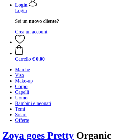
Login
Login
Sei un
nuovo cliente?
Crea un account
Carrello
€ 0,00
Marche
Viso
Make-up
Corpo
Capelli
Uomo
Bambini e neonati
Temi
Solari
Offerte
Zoya goes Pretty
Organic