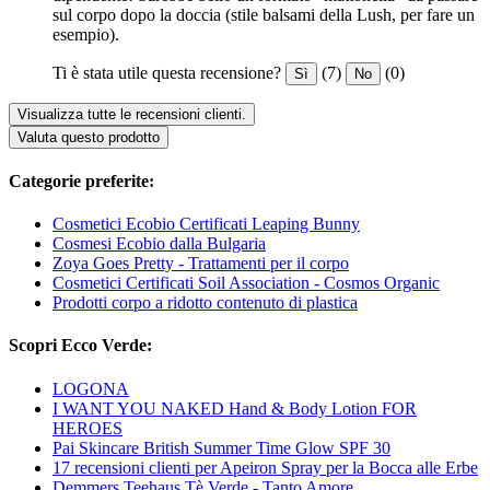
sul corpo dopo la doccia (stile balsami della Lush, per fare un
esempio).
Ti è stata utile questa recensione?
(7)
(0)
Sì
No
Visualizza tutte le recensioni clienti.
Valuta questo prodotto
Categorie preferite:
Cosmetici Ecobio Certificati Leaping Bunny
Cosmesi Ecobio dalla Bulgaria
Zoya Goes Pretty - Trattamenti per il corpo
Cosmetici Certificati Soil Association - Cosmos Organic
Prodotti corpo a ridotto contenuto di plastica
Scopri Ecco Verde:
LOGONA
I WANT YOU NAKED Hand & Body Lotion FOR
HEROES
Pai Skincare British Summer Time Glow SPF 30
17 recensioni clienti per Apeiron Spray per la Bocca alle Erbe
Demmers Teehaus Tè Verde - Tanto Amore