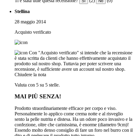
Ti è stata utile questa recensione?
(2)
(0)
Sì
No
Stellina
28 maggio 2014
Acquisto verificato
Con "Acquisto verificato" si intende che la recensione
è stata scritta da clienti che hanno effettivamente acquistato il
prodotto sul nostro shop. Tuttavia per poter scrivere una
recensione, è sufficiente avere un account sul nostro shop.
Chiudere la nota
Valuta con 5 su 5 stelle.
MAI PIÙ SENZA!
Prodotto straordinariamente efficace per corpo e viso.
Personalmente lo applico come crema notte e al risveglio
sento la pelle nutrita e distesa. Ha un odore poco invasivo e la
confezione, oltre che carinissima, è enorme (diametro 9cm)!
Essendo molto denso consiglio di fare un foro nel burro con il
dito e di prelevare il prodotto tutto intorno.