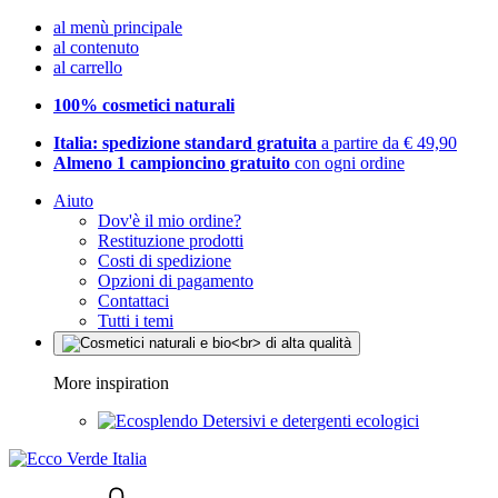
al menù principale
al contenuto
al carrello
100% cosmetici naturali
Italia: spedizione standard gratuita
a partire da € 49,90
Almeno 1 campioncino gratuito
con ogni ordine
Aiuto
Dov'è il mio ordine?
Restituzione prodotti
Costi di spedizione
Opzioni di pagamento
Contattaci
Tutti i temi
More inspiration
Detersivi e detergenti ecologici