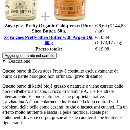
Zoya goes Pretty Organic Cold-pressed Pure
€ 8,69
(€ 144,83
Shea Butter, 60 g
/ kg)
Zoya goes Pretty Shea Butter with Argan Oil,
€ 10,39
60 g
(€ 173,17 / kg)
Prezzo totale:
€ 19,08
Aggiungi entrambi nel carrello
Descrizione
Questo burro di Zoya goes Pretty è costituito esclusivamente da
burro di karitè biologico non raffinato. (privo di esano)
Questo burro di karitè bio è grezzo e naturale e viene estratto dalle
noci dell'albero africana. È ricco di vitamine A, E e F e idrata
intensamente. È conosciuto per le sue proprietà curative.
La vitamina A è particolarmente indicata nella lotta contro i vari
problemi della pelle come eczemi, rughe o inestetismi cutanei. Ha un
effetto molto nutriente e lascia la pelle morbida. Ideale per
trattamenti di viso e corpo, grazie alle sue caratteristiche lenitive e
rigeneranti.