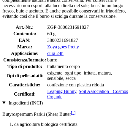
completamente naturali e senza conservanti. Per conservarli è
necessario non esporli alla luce diretta del sole, bensì in un luogo
fresco, buio e asciutto. È anche possibile conservarli in frigorifero,
evitando così che il burro si sciolga durante la conservazione.
Art.-Nr.:
ZGP-3800231691827
Contenuto:
60 g
EAN:
3800231691827
Marca:
Zoya goes Pretty
Applicazione:
cura 24h
Consistenza/formato:
burro
Tipo di prodotto:
trattamento corpo
esigente, ogni tipo, irritata, matura,
Tipi di pelle adatti:
sensibile, secca
Caratteristiche:
confezione con plastica ridotta
Leaping Bunny
,
Soil Association - Cosmos
Certificati:
Organic
Ingredienti (INCI)
[1]
Butyrospermum Parkii (Shea) Butter
da agricoltura biologica certificata