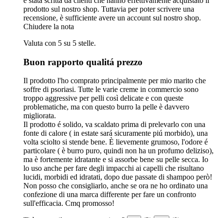
è stata scritta da clienti che hanno effettivamente acquistato il
prodotto sul nostro shop. Tuttavia per poter scrivere una
recensione, è sufficiente avere un account sul nostro shop.
Chiudere la nota
Valuta con 5 su 5 stelle.
Buon rapporto qualitá prezzo
Il prodotto l'ho comprato principalmente per mio marito che
soffre di psoriasi. Tutte le varie creme in commercio sono
troppo aggressive per pelli così delicate e con queste
problematiche, ma con questo burro la pelle è davvero
migliorata.
Il prodotto é solido, va scaldato prima di prelevarlo con una
fonte di calore ( in estate sará sicuramente piú morbido), una
volta sciolto si stende bene. È lievemente grumoso, l'odore é
particolare ( è burro puro, quindi non ha un profumo deliziso),
ma è fortemente idratante e si assorbe bene su pelle secca. Io
lo uso anche per fare degli impacchi ai capelli che risultano
lucidi, morbidi ed idratati, dopo due passate di shampoo però!
Non posso che consigliarlo, anche se ora ne ho ordinato una
confezione di una marca differente per fare un confronto
sull'efficacia. Cmq promosso!