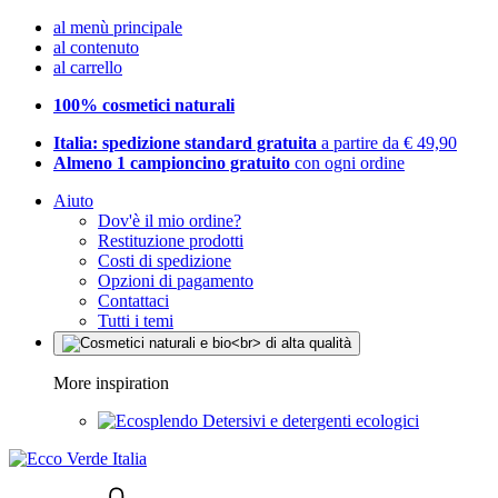
al menù principale
al contenuto
al carrello
100% cosmetici naturali
Italia: spedizione standard gratuita
a partire da € 49,90
Almeno 1 campioncino gratuito
con ogni ordine
Aiuto
Dov'è il mio ordine?
Restituzione prodotti
Costi di spedizione
Opzioni di pagamento
Contattaci
Tutti i temi
More inspiration
Detersivi e detergenti ecologici