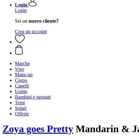
Login
Login
Sei un
nuovo cliente?
Crea un account
Marche
Viso
Make-up
Corpo
Capelli
Uomo
Bambini e neonati
Temi
Solari
Offerte
Zoya goes Pretty
Mandarin & Jas