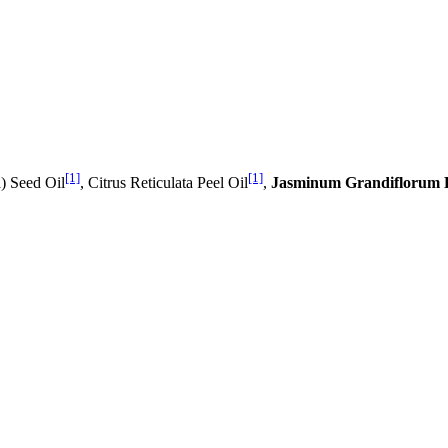
[1]
[1]
) Seed Oil
, Citrus Reticulata Peel Oil
,
Jasminum Grandiflorum F