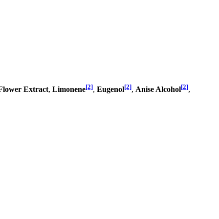
[2]
[2]
[2]
lower Extract
,
Limonene
,
Eugenol
,
Anise Alcohol
,