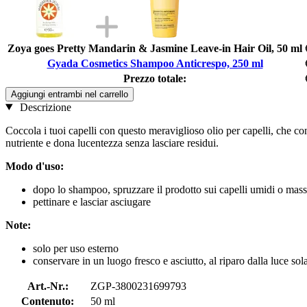
Zoya goes Pretty Mandarin & Jasmine Leave-in Hair Oil, 50 ml
Gyada Cosmetics Shampoo Anticrespo, 250 ml
Prezzo totale:
Aggiungi entrambi nel carrello
Descrizione
Coccola i tuoi capelli con questo meraviglioso olio per capelli, che co
nutriente e dona lucentezza senza lasciare residui.
Modo d'uso:
dopo lo shampoo, spruzzare il prodotto sui capelli umidi o mass
pettinare e lasciar asciugare
Note:
solo per uso esterno
conservare in un luogo fresco e asciutto, al riparo dalla luce sola
Art.-Nr.:
ZGP-3800231699793
Contenuto:
50 ml