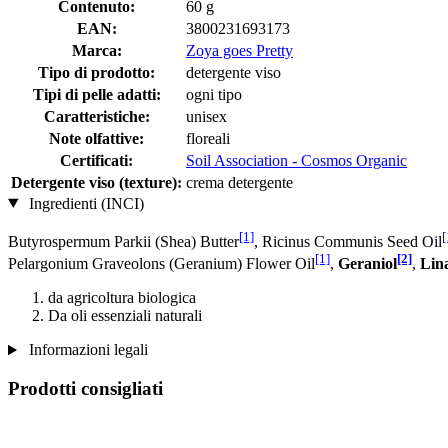
Contenuto:
60 g
EAN:
3800231693173
Marca:
Zoya goes Pretty
Tipo di prodotto:
detergente viso
Tipi di pelle adatti:
ogni tipo
Caratteristiche:
unisex
Note olfattive:
floreali
Certificati:
Soil Association - Cosmos Organic
Detergente viso (texture):
crema detergente
Ingredienti (INCI)
[1]
[
Butyrospermum Parkii (Shea) Butter
, Ricinus Communis Seed Oil
[1]
[2]
Pelargonium Graveolons (Geranium) Flower Oil
,
Geraniol
,
Lina
da agricoltura biologica
Da oli essenziali naturali
Informazioni legali
Prodotti consigliati