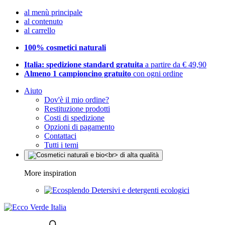
al menù principale
al contenuto
al carrello
100% cosmetici naturali
Italia: spedizione standard gratuita
a partire da € 49,90
Almeno 1 campioncino gratuito
con ogni ordine
Aiuto
Dov'è il mio ordine?
Restituzione prodotti
Costi di spedizione
Opzioni di pagamento
Contattaci
Tutti i temi
More inspiration
Detersivi e detergenti ecologici