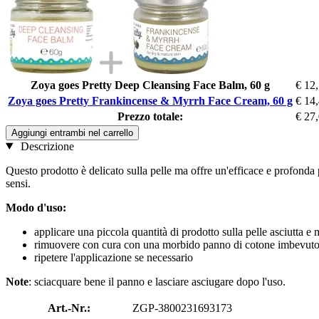
Zoya goes Pretty Deep Cleansing Face Balm, 60 g
€ 12
Zoya goes Pretty Frankincense & Myrrh Face Cream, 60 g
€ 14
Prezzo totale:
€ 27
Aggiungi entrambi nel carrello
Descrizione
Questo prodotto è delicato sulla pelle ma offre un'efficace e profonda
sensi.
Modo d'uso:
applicare una piccola quantità di prodotto sulla pelle asciutta e 
rimuovere con cura con una morbido panno di cotone imbevuto
ripetere l'applicazione se necessario
Note
: sciacquare bene il panno e lasciare asciugare dopo l'uso.
Art.-Nr.:
ZGP-3800231693173