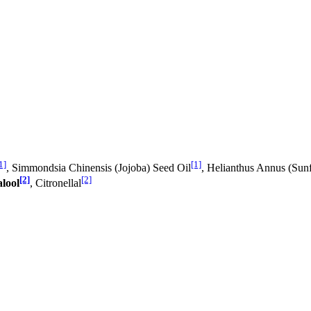
1]
[1]
, Simmondsia Chinensis (Jojoba) Seed Oil
, Helianthus Annus (Sun
[2]
[2]
lool
, Citronellal