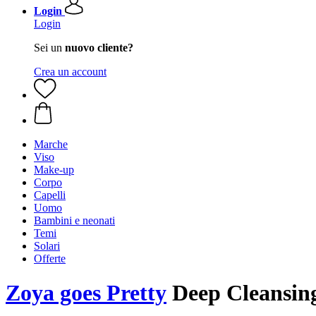
Login
Login
Sei un
nuovo cliente?
Crea un account
Marche
Viso
Make-up
Corpo
Capelli
Uomo
Bambini e neonati
Temi
Solari
Offerte
Zoya goes Pretty
Deep Cleansing