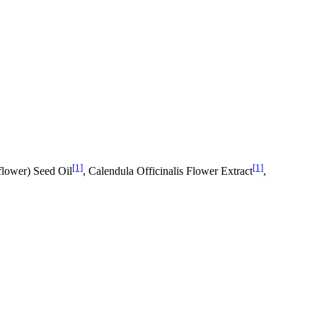
[1]
[1]
flower) Seed Oil
, Calendula Officinalis Flower Extract
,