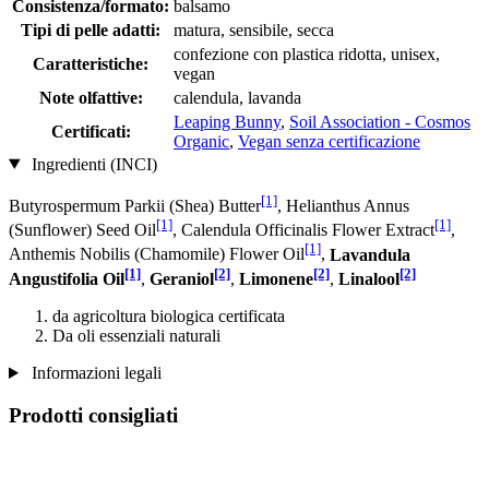
Consistenza/formato:
balsamo
Tipi di pelle adatti:
matura, sensibile, secca
confezione con plastica ridotta, unisex,
Caratteristiche:
vegan
Note olfattive:
calendula, lavanda
Leaping Bunny
,
Soil Association - Cosmos
Certificati:
Organic
,
Vegan senza certificazione
Ingredienti (INCI)
[1]
Butyrospermum Parkii (Shea) Butter
, Helianthus Annus
[1]
[1]
(Sunflower) Seed Oil
, Calendula Officinalis Flower Extract
,
[1]
Anthemis Nobilis (Chamomile) Flower Oil
,
Lavandula
[1]
[2]
[2]
[2]
Angustifolia Oil
,
Geraniol
,
Limonene
,
Linalool
da agricoltura biologica certificata
Da oli essenziali naturali
Informazioni legali
Prodotti consigliati