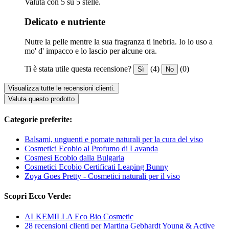
Valuta con 5 su 5 stelle.
Delicato e nutriente
Nutre la pelle mentre la sua fragranza ti inebria. Io lo uso a
mo' d' impacco e lo lascio per alcune ora.
Ti è stata utile questa recensione?
(4)
(0)
Sì
No
Visualizza tutte le recensioni clienti.
Valuta questo prodotto
Categorie preferite:
Balsami, unguenti e pomate naturali per la cura del viso
Cosmetici Ecobio al Profumo di Lavanda
Cosmesi Ecobio dalla Bulgaria
Cosmetici Ecobio Certificati Leaping Bunny
Zoya Goes Pretty - Cosmetici naturali per il viso
Scopri Ecco Verde:
ALKEMILLA Eco Bio Cosmetic
28 recensioni clienti per Martina Gebhardt Young & Active