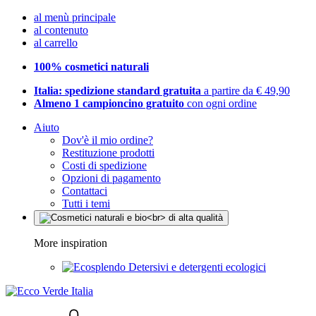
al menù principale
al contenuto
al carrello
100% cosmetici naturali
Italia: spedizione standard gratuita
a partire da € 49,90
Almeno 1 campioncino gratuito
con ogni ordine
Aiuto
Dov'è il mio ordine?
Restituzione prodotti
Costi di spedizione
Opzioni di pagamento
Contattaci
Tutti i temi
More inspiration
Detersivi e detergenti ecologici