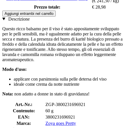
(€ 241,50 / kg)
Prezzo totale:
€ 28,98
Aggiungi entrambi nel carrello
Descrizione
Questo ricco balsamo per il viso è stato appositamente sviluppato
per le pelli sensibili, ma è ugualmente adatto per la cura della pelle
secca e matura. La presenza del burro di karité biologico pressato a
freddo e della calendula idrata delicatamente la pelle e ha un effetto
rigenerante e tonificante. Allo stesso tempo, gli oli essenziali di
lavanda e camomilla romana sviluppano un effetto leggermente
aromaterapeutico.
Modo d'uso:
applicare con parsimonia sulla pelle detersa del viso
ideale come crema da notte nutriente
Nota:
non adatto a donne in stato di gravidanza!
Art.-Nr.:
ZGP-3800231696921
Contenuto:
60 g
EAN:
3800231696921
Marca:
Zoya goes Pretty