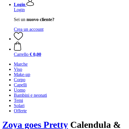
Login
Login
Sei un
nuovo cliente?
Crea un account
Carrello
€ 0,00
Marche
Viso
Make-up
Corpo
Capelli
Uomo
Bambini e neonati
Temi
Solari
Offerte
Zoya goes Pretty
Calendula &