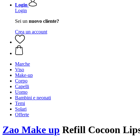
Login
Login
Sei un
nuovo cliente?
Crea un account
Marche
Viso
Make-up
Corpo
Capelli
Uomo
Bambini e neonati
Temi
Solari
Offerte
Zao Make up
Refill Cocoon Lips