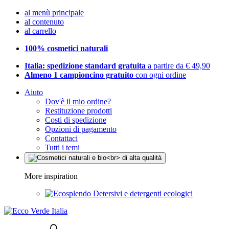
al menù principale
al contenuto
al carrello
100% cosmetici naturali
Italia: spedizione standard gratuita
a partire da € 49,90
Almeno 1 campioncino gratuito
con ogni ordine
Aiuto
Dov'è il mio ordine?
Restituzione prodotti
Costi di spedizione
Opzioni di pagamento
Contattaci
Tutti i temi
More inspiration
Detersivi e detergenti ecologici