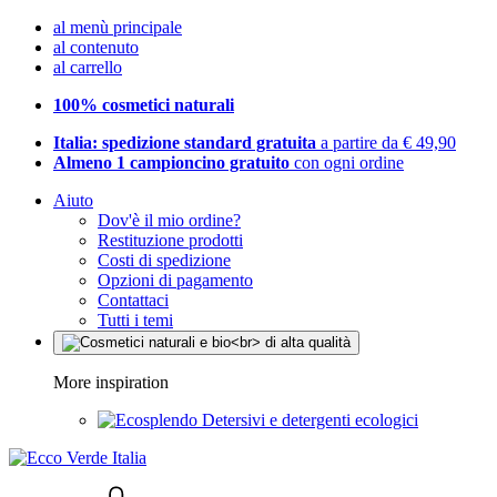
al menù principale
al contenuto
al carrello
100% cosmetici naturali
Italia: spedizione standard gratuita
a partire da € 49,90
Almeno 1 campioncino gratuito
con ogni ordine
Aiuto
Dov'è il mio ordine?
Restituzione prodotti
Costi di spedizione
Opzioni di pagamento
Contattaci
Tutti i temi
More inspiration
Detersivi e detergenti ecologici