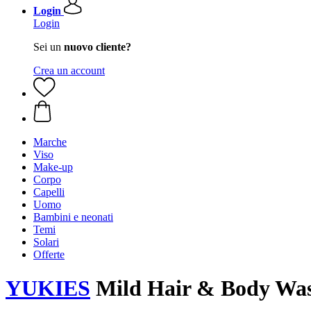
Login
Login
Sei un
nuovo cliente?
Crea un account
Marche
Viso
Make-up
Corpo
Capelli
Uomo
Bambini e neonati
Temi
Solari
Offerte
YUKIES
Mild Hair & Body Was