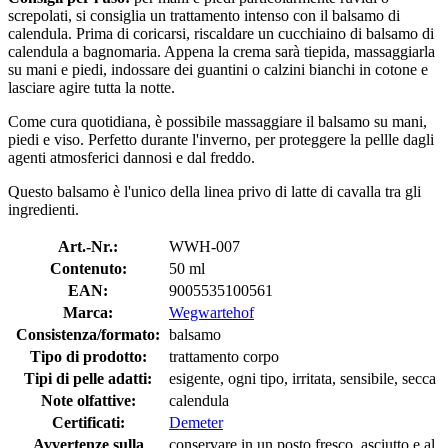
screpolati, si consiglia un trattamento intenso con il balsamo di
calendula. Prima di coricarsi, riscaldare un cucchiaino di balsamo di
calendula a bagnomaria. Appena la crema sarà tiepida, massaggiarla
su mani e piedi, indossare dei guantini o calzini bianchi in cotone e
lasciare agire tutta la notte.
Come cura quotidiana, è possibile massaggiare il balsamo su mani,
piedi e viso. Perfetto durante l'inverno, per proteggere la pellle dagli
agenti atmosferici dannosi e dal freddo.
Questo balsamo è l'unico della linea privo di latte di cavalla tra gli
ingredienti.
Art.-Nr.:
WWH-007
Contenuto:
50 ml
EAN:
9005535100561
Marca:
Wegwartehof
Consistenza/formato:
balsamo
Tipo di prodotto:
trattamento corpo
Tipi di pelle adatti:
esigente, ogni tipo, irritata, sensibile, secca
Note olfattive:
calendula
Certificati:
Demeter
Avvertenze sulla
conservare in un posto fresco, asciutto e al