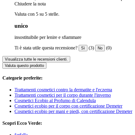
Chiudere la nota
Valuta con 5 su 5 stelle.
unico
insostituibile per lenire e sfiammare
Ti è stata utile questa recensione?
(3)
(0)
Sì
No
Visualizza tutte le recensioni clienti.
Valuta questo prodotto
Categorie preferite:
Trattamenti cosmetici contro la dermatite e l'eczema
Trattamenti cosmetici per il corpo durante l'inverno
Cosmetici Ecobio al Profumo di Calendula
Cosmetici ecobio per il corpo con certificazione Demeter
Cosmetici ecobio per mani e piedi, con certificazione Demeter
Scopri Ecco Verde:
farfalla