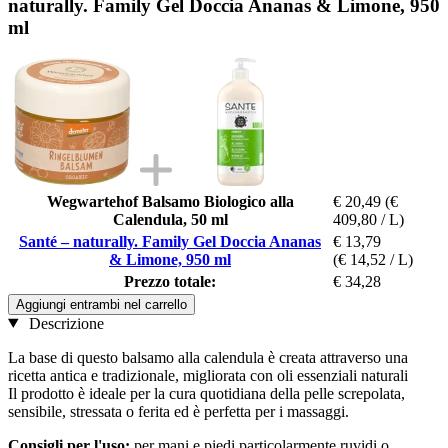
naturally. Family Gel Doccia Ananas & Limone, 950
ml
Wegwartehof Balsamo Biologico alla
€ 20,49
(€
Calendula, 50 ml
409,80 / L)
Santé – naturally. Family Gel Doccia Ananas
€ 13,79
& Limone, 950 ml
(€ 14,52 / L)
Prezzo totale:
€ 34,28
Aggiungi entrambi nel carrello
Descrizione
La base di questo balsamo alla calendula è creata attraverso una
ricetta antica e tradizionale, migliorata con oli essenziali naturali
Il prodotto è ideale per la cura quotidiana della pelle screpolata,
sensibile, stressata o ferita ed è perfetta per i massaggi.
Consigli per l'uso:
per mani e piedi particolarmente ruvidi o