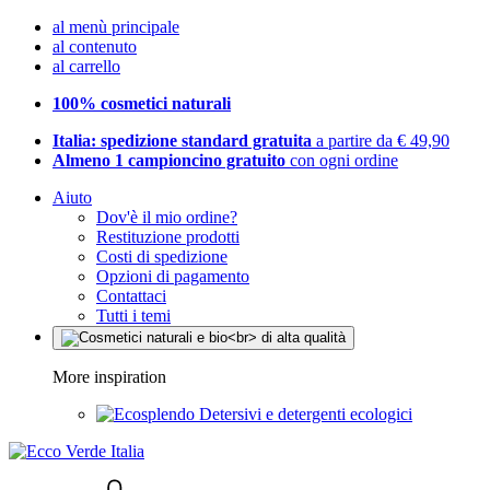
al menù principale
al contenuto
al carrello
100% cosmetici naturali
Italia: spedizione standard gratuita
a partire da € 49,90
Almeno 1 campioncino gratuito
con ogni ordine
Aiuto
Dov'è il mio ordine?
Restituzione prodotti
Costi di spedizione
Opzioni di pagamento
Contattaci
Tutti i temi
More inspiration
Detersivi e detergenti ecologici