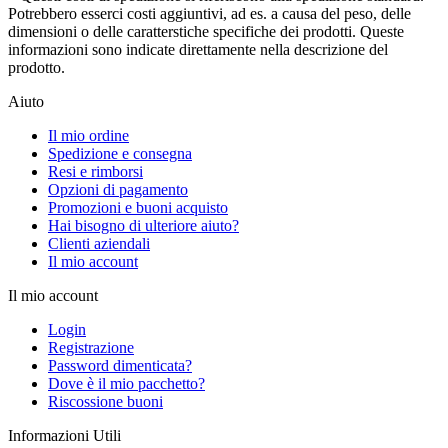
Potrebbero esserci costi aggiuntivi, ad es. a causa del peso, delle
dimensioni o delle caratterstiche specifiche dei prodotti. Queste
informazioni sono indicate direttamente nella descrizione del
prodotto.
Aiuto
Il mio ordine
Spedizione e consegna
Resi e rimborsi
Opzioni di pagamento
Promozioni e buoni acquisto
Hai bisogno di ulteriore aiuto?
Clienti aziendali
Il mio account
Il mio account
Login
Registrazione
Password dimenticata?
Dove è il mio pacchetto?
Riscossione buoni
Informazioni Utili