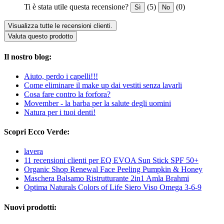
Ti è stata utile questa recensione?
(5)
(0)
Sì
No
Visualizza tutte le recensioni clienti.
Valuta questo prodotto
Il nostro blog:
Aiuto, perdo i capelli!!!
Come eliminare il make up dai vestiti senza lavarli
Cosa fare contro la forfora?
Movember - la barba per la salute degli uomini
Natura per i tuoi denti!
Scopri Ecco Verde:
lavera
11 recensioni clienti per EQ EVOA Sun Stick SPF 50+
Organic Shop Renewal Face Peeling Pumpkin & Honey
Maschera Balsamo Ristrutturante 2in1 Amla Brahmi
Optima Naturals Colors of Life Siero Viso Omega 3-6-9
Nuovi prodotti: