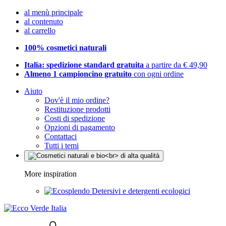
al menù principale
al contenuto
al carrello
100% cosmetici naturali
Italia: spedizione standard gratuita
a partire da € 49,90
Almeno 1 campioncino gratuito
con ogni ordine
Aiuto
Dov'è il mio ordine?
Restituzione prodotti
Costi di spedizione
Opzioni di pagamento
Contattaci
Tutti i temi
More inspiration
Detersivi e detergenti ecologici