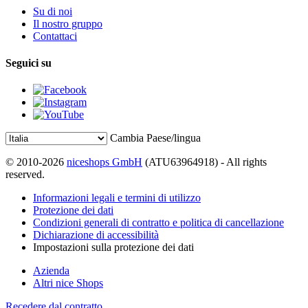
Su di noi
Il nostro gruppo
Contattaci
Seguici su
Cambia Paese/lingua
© 2010-2026
niceshops GmbH
(ATU63964918) - All rights
reserved.
Informazioni legali e termini di utilizzo
Protezione dei dati
Condizioni generali di contratto e politica di cancellazione
Dichiarazione di accessibilità
Impostazioni sulla protezione dei dati
Azienda
Altri nice Shops
Recedere dal contratto