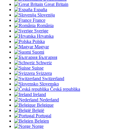
Great Britain
España
Slovenija
France
România
Sverige
Hrvatska
Polska
Magyar
Suomi
България
Schweiz
Suisse
Svizzera
Switzerland
Slovensko
Česká republika
Ireland
Nederland
Belgique
België
Portugal
Belgien
Norge