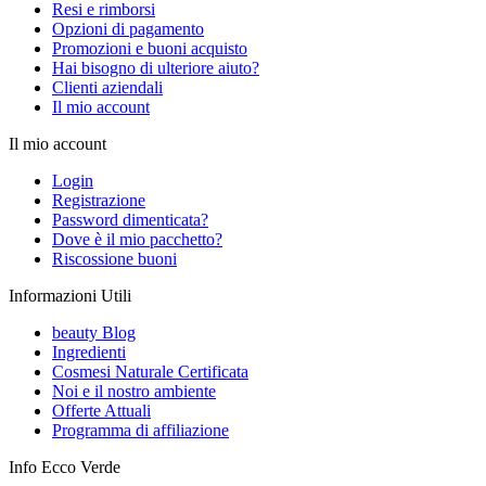
Resi e rimborsi
Opzioni di pagamento
Promozioni e buoni acquisto
Hai bisogno di ulteriore aiuto?
Clienti aziendali
Il mio account
Il mio account
Login
Registrazione
Password dimenticata?
Dove è il mio pacchetto?
Riscossione buoni
Informazioni Utili
beauty Blog
Ingredienti
Cosmesi Naturale Certificata
Noi e il nostro ambiente
Offerte Attuali
Programma di affiliazione
Info Ecco Verde