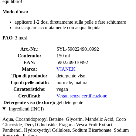
equilibrio!
Modo d'uso:
applicare 1-2 dosi direttamente sulla pelle e fare schiumare
risciacquare accuratamente con acqua tiepida
PAO
: 3 mesi
Art.-Nr.:
SYL-5902249010992
Contenuto:
150 ml
EAN:
5902249010992
Marca:
VIANEK
Tipo di prodotto:
detergente viso
Tipi di pelle adatti:
normale, matura
Caratteristiche:
vegan
Certificati:
Vegan senza certificazione
Detergente viso (texture):
gel detergente
Ingredienti (INCI)
Aqua, Cocamidopropyl Betaine, Glycerin, Mandelic Acid, Coco
Glucoside, Decyl Glucoside, Fragaria Vesca Fruit Extract,
Panthenol, Hydroxyethyl Cellulose, Sodium Bicarbonate, Sodium
Benzoate, Parfum