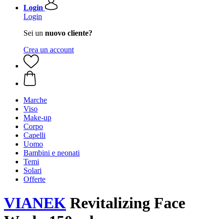
Login
Login
Sei un
nuovo cliente?
Crea un account
Marche
Viso
Make-up
Corpo
Capelli
Uomo
Bambini e neonati
Temi
Solari
Offerte
VIANEK
Revitalizing Face