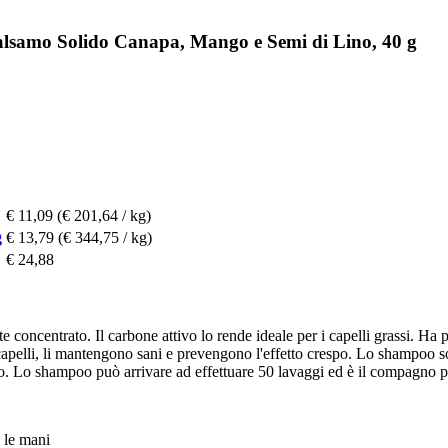
Balsamo Solido Canapa, Mango e Semi di Lino, 40 g
€ 11,09
(€ 201,64 / kg)
g
€ 13,79
(€ 344,75 / kg)
€ 24,88
concentrato. Il carbone attivo lo rende ideale per i capelli grassi. Ha pr
i capelli, li mantengono sani e prevengono l'effetto crespo. Lo shampoo s
o. Lo shampoo può arrivare ad effettuare 50 lavaggi ed è il compagno pe
 le mani