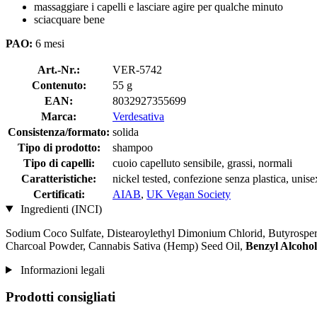
massaggiare i capelli e lasciare agire per qualche minuto
sciacquare bene
PAO:
6 mesi
Art.-Nr.:
VER-5742
Contenuto:
55 g
EAN:
8032927355699
Marca:
Verdesativa
Consistenza/formato:
solida
Tipo di prodotto:
shampoo
Tipo di capelli:
cuoio capelluto sensibile, grassi, normali
Caratteristiche:
nickel tested, confezione senza plastica, unis
Certificati:
AIAB
,
UK Vegan Society
Ingredienti (INCI)
Sodium Coco­ Sulfate, Distearoylethyl Dimonium Chlorid, Butyrosper
Charcoal Powder, Cannabis Sativa (Hemp) Seed Oil,
Benzyl Alcohol
Informazioni legali
Prodotti consigliati