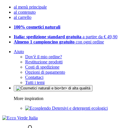
al menù principale
al contenuto
al carrello
100% cosmetici naturali
Italia: spedizione standard gratuita
a partire da € 49,90
Almeno 1 campioncino gratuito
con ogni ordine
Aiuto
Dov'è il mio ordine?
Restituzione prodotti
Costi di spedizione
Opzioni di pagamento
Contattaci
Tutti i temi
More inspiration
Detersivi e detergenti ecologici