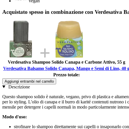
vegan
Acquistato spesso in combinazione con Verdesativa 
Verdesativa Shampoo Solido Canapa e Carbone Attivo, 55 g
Verdesativa Balsamo Solido Canapa, Mango e Semi di Lino, 40 
Prezzo totale:
Aggiungi entrambi nel carrello
Descrizione
Questo shampoo solido è naturale, vegano, privo di plastica e altamente 
per lo styling. L'olio di canapa e il burro di karité contenuti nutrono 
mensile per detergere i capelli normali in modo particolarmente intens
Modo d'uso:
strofinare lo shampoo direttamente sui capelli o insaponarlo con