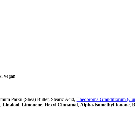
ex, vegan
mum Parkii (Shea) Butter, Stearic Acid,
Theobroma Grandiflorum (Cup
,
Linalool
,
Limonene
,
Hexyl Cinnamal
,
Alpha-Isomethyl Ionone
,
B