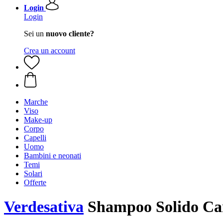
Login
Login
Sei un
nuovo cliente?
Crea un account
Marche
Viso
Make-up
Corpo
Capelli
Uomo
Bambini e neonati
Temi
Solari
Offerte
Verdesativa
Shampoo Solido Can