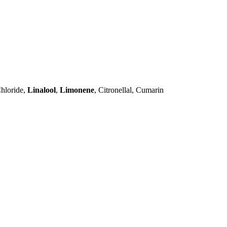
Chloride,
Linalool
,
Limonene
, Citronellal, Cumarin