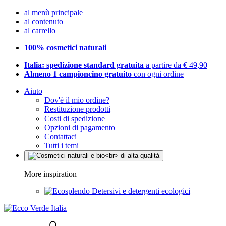
al menù principale
al contenuto
al carrello
100% cosmetici naturali
Italia: spedizione standard gratuita
a partire da € 49,90
Almeno 1 campioncino gratuito
con ogni ordine
Aiuto
Dov'è il mio ordine?
Restituzione prodotti
Costi di spedizione
Opzioni di pagamento
Contattaci
Tutti i temi
More inspiration
Detersivi e detergenti ecologici