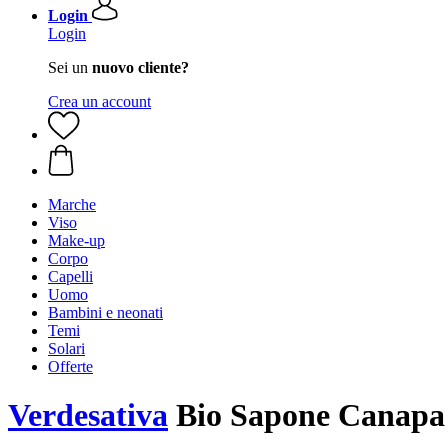
Login
Login
Sei un
nuovo cliente?
Crea un account
Marche
Viso
Make-up
Corpo
Capelli
Uomo
Bambini e neonati
Temi
Solari
Offerte
Verdesativa
Bio Sapone Canapa e