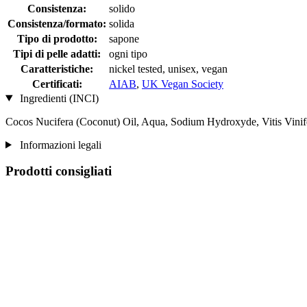
Consistenza:
solido
Consistenza/formato:
solida
Tipo di prodotto:
sapone
Tipi di pelle adatti:
ogni tipo
Caratteristiche:
nickel tested, unisex, vegan
Certificati:
AIAB
,
UK Vegan Society
Ingredienti (INCI)
Cocos Nucifera (Coconut) Oil, Aqua, Sodium Hydroxyde, Vitis Vinif
Informazioni legali
Prodotti consigliati