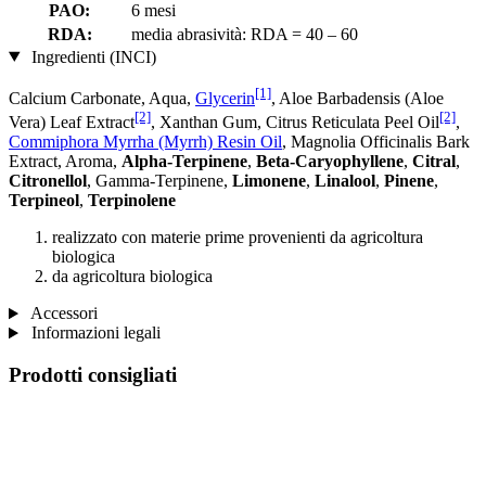
PAO:
6 mesi
RDA:
media abrasività: RDA = 40 – 60
Ingredienti (INCI)
[1]
Calcium Carbonate, Aqua,
Glycerin
, Aloe Barbadensis (Aloe
[2]
[2]
Vera) Leaf Extract
, Xanthan Gum, Citrus Reticulata Peel Oil
,
Commiphora Myrrha (Myrrh) Resin Oil
, Magnolia Officinalis Bark
Extract, Aroma,
Alpha-Terpinene
,
Beta-Caryophyllene
,
Citral
,
Citronellol
, Gamma-Terpinene,
Limonene
,
Linalool
,
Pinene
,
Terpineol
,
Terpinolene
realizzato con materie prime provenienti da agricoltura
biologica
da agricoltura biologica
Accessori
Informazioni legali
Prodotti consigliati