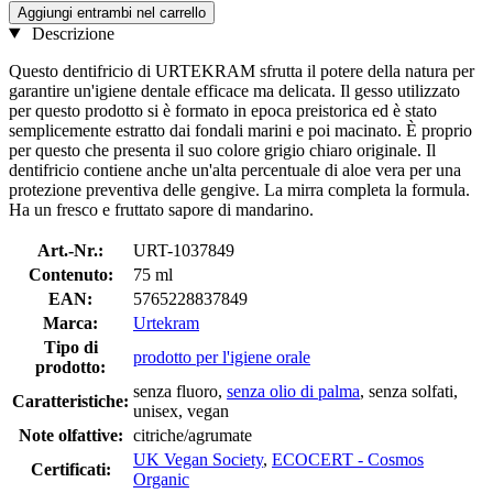
Aggiungi entrambi nel carrello
Descrizione
Questo dentifricio di URTEKRAM sfrutta il potere della natura per
garantire un'igiene dentale efficace ma delicata. Il gesso utilizzato
per questo prodotto si è formato in epoca preistorica ed è stato
semplicemente estratto dai fondali marini e poi macinato. È proprio
per questo che presenta il suo colore grigio chiaro originale. Il
dentifricio contiene anche un'alta percentuale di aloe vera per una
protezione preventiva delle gengive. La mirra completa la formula.
Ha un fresco e fruttato sapore di mandarino.
Art.-Nr.:
URT-1037849
Contenuto:
75 ml
EAN:
5765228837849
Marca:
Urtekram
Tipo di
prodotto per l'igiene orale
prodotto:
senza fluoro,
senza olio di palma
, senza solfati,
Caratteristiche:
unisex, vegan
Note olfattive:
citriche/agrumate
UK Vegan Society
,
ECOCERT - Cosmos
Certificati:
Organic