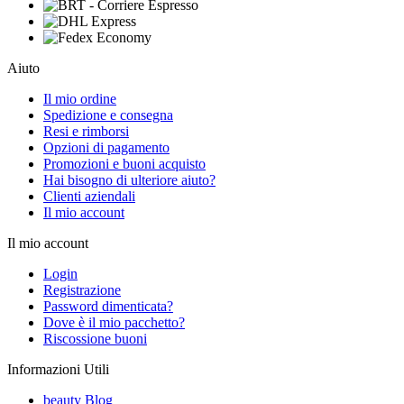
Aiuto
Il mio ordine
Spedizione e consegna
Resi e rimborsi
Opzioni di pagamento
Promozioni e buoni acquisto
Hai bisogno di ulteriore aiuto?
Clienti aziendali
Il mio account
Il mio account
Login
Registrazione
Password dimenticata?
Dove è il mio pacchetto?
Riscossione buoni
Informazioni Utili
beauty Blog