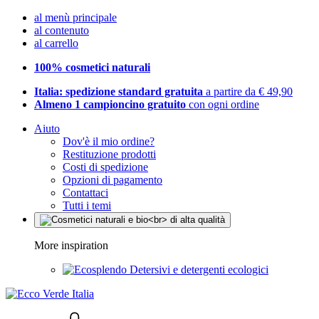
al menù principale
al contenuto
al carrello
100% cosmetici naturali
Italia: spedizione standard gratuita
a partire da € 49,90
Almeno 1 campioncino gratuito
con ogni ordine
Aiuto
Dov'è il mio ordine?
Restituzione prodotti
Costi di spedizione
Opzioni di pagamento
Contattaci
Tutti i temi
More inspiration
Detersivi e detergenti ecologici