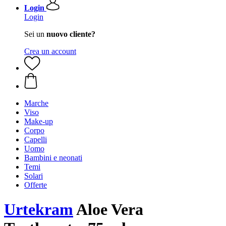
Login
Login
Sei un
nuovo cliente?
Crea un account
Marche
Viso
Make-up
Corpo
Capelli
Uomo
Bambini e neonati
Temi
Solari
Offerte
Urtekram
Aloe Vera