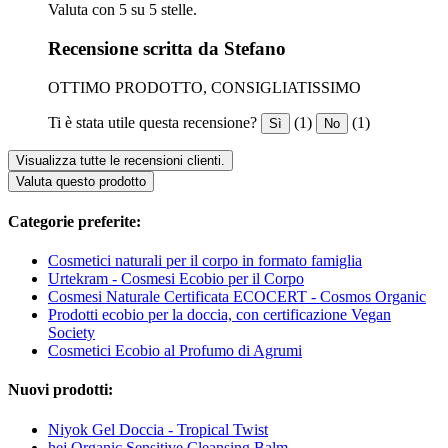
Valuta con 5 su 5 stelle.
Recensione scritta da Stefano
OTTIMO PRODOTTO, CONSIGLIATISSIMO
Ti è stata utile questa recensione?
(1)
(1)
Sì
No
Visualizza tutte le recensioni clienti.
Valuta questo prodotto
Categorie preferite:
Cosmetici naturali per il corpo in formato famiglia
Urtekram - Cosmesi Ecobio per il Corpo
Cosmesi Naturale Certificata ECOCERT - Cosmos Organic
Prodotti ecobio per la doccia, con certificazione Vegan
Society
Cosmetici Ecobio al Profumo di Agrumi
Nuovi prodotti:
Niyok Gel Doccia - Tropical Twist
hej Organic Sensitive Cleansing Balm