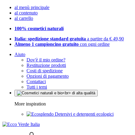
al menù principale
al contenuto
al carrello
100% cosmetici naturali
Italia: spedizione standard gratuita
a partire da € 49,90
Almeno 1 campioncino gratuito
con ogni ordine
Aiuto
Dov'è il mio ordine?
Restituzione prodotti
Costi di spedizione
Opzioni di pagamento
Contattaci
Tutti i temi
More inspiration
Detersivi e detergenti ecologici