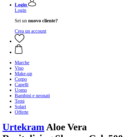
Login
Login
Sei un
nuovo cliente?
Crea un account
Marche
Viso
Make-up
Corpo
Capelli
Uomo
Bambini e neonati
Temi
Solari
Offerte
Urtekram
Aloe Vera