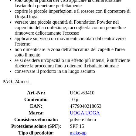
solo dopo la pulizia del viso applicare la crema idratante
lasciandola penetrare perfettamente
coprire le piccole imperfezioni e il rossore con il correttore di
Uoga-Uoga
versare una piccola quantità di Foundation Powder nel
coperchio della confezione, raccoglierla con un pennello e
rimuovere delicatamente l'eccesso
applicare sul viso con movimenti circolari dal centro verso
l'esterno
non dimenticare la zona dell'attaccatura dei capelli e l'area
sotto il mento
se si desidera un'opacità o un effetto più intensi, è sufficiente
ripetere la procedura fino a ottenere il risultato ottimale
conservare il prodotto in un luogo asciutto
PAO: 24 mesi
Art.-Nr.:
UOG-63410
Contenuto:
10 g
EAN:
4779040218053
Marca:
UOGA UOGA
Consistenza/formato:
polvere libera
Protezione solare (SPF):
SPF 15
Tipo di prodotto:
make-up