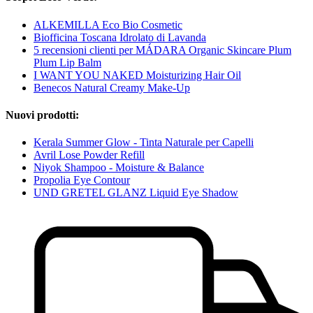
ALKEMILLA Eco Bio Cosmetic
Biofficina Toscana Idrolato di Lavanda
5 recensioni clienti per MÁDARA Organic Skincare Plum
Plum Lip Balm
I WANT YOU NAKED Moisturizing Hair Oil
Benecos Natural Creamy Make-Up
Nuovi prodotti:
Kerala Summer Glow - Tinta Naturale per Capelli
Avril Lose Powder Refill
Niyok Shampoo - Moisture & Balance
Propolia Eye Contour
UND GRETEL GLANZ Liquid Eye Shadow