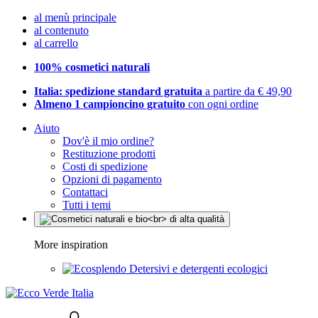
al menù principale
al contenuto
al carrello
100% cosmetici naturali
Italia: spedizione standard gratuita
a partire da € 49,90
Almeno 1 campioncino gratuito
con ogni ordine
Aiuto
Dov'è il mio ordine?
Restituzione prodotti
Costi di spedizione
Opzioni di pagamento
Contattaci
Tutti i temi
More inspiration
Detersivi e detergenti ecologici