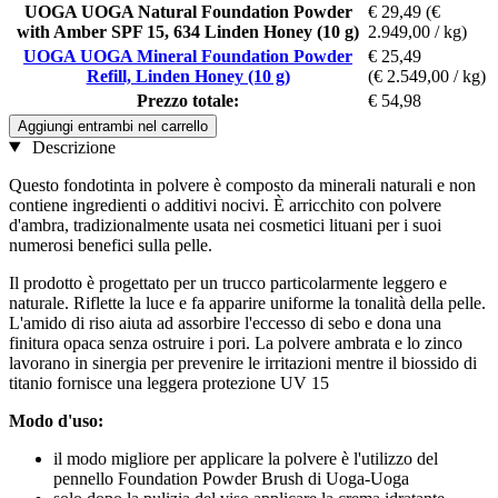
UOGA UOGA Natural Foundation Powder
€ 29,49
(€
with Amber SPF 15, 634 Linden Honey (10 g)
2.949,00 / kg)
UOGA UOGA Mineral Foundation Powder
€ 25,49
Refill, Linden Honey (10 g)
(€ 2.549,00 / kg)
Prezzo totale:
€ 54,98
Aggiungi entrambi nel carrello
Descrizione
Questo fondotinta in polvere è composto da minerali naturali e non
contiene ingredienti o additivi nocivi. È arricchito con polvere
d'ambra, tradizionalmente usata nei cosmetici lituani per i suoi
numerosi benefici sulla pelle.
Il prodotto è progettato per un trucco particolarmente leggero e
naturale. Riflette la luce e fa apparire uniforme la tonalità della pelle.
L'amido di riso aiuta ad assorbire l'eccesso di sebo e dona una
finitura opaca senza ostruire i pori. La polvere ambrata e lo zinco
lavorano in sinergia per prevenire le irritazioni mentre il biossido di
titanio fornisce una leggera protezione UV 15
Modo d'uso:
il modo migliore per applicare la polvere è l'utilizzo del
pennello Foundation Powder Brush di Uoga-Uoga