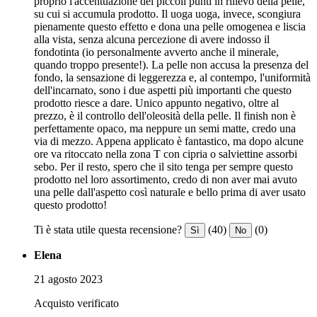
proprio l'accentuazione dei piccoli punti in rilievo della pelle,
su cui si accumula prodotto. Il uoga uoga, invece, scongiura
pienamente questo effetto e dona una pelle omogenea e liscia
alla vista, senza alcuna percezione di avere indosso il
fondotinta (io personalmente avverto anche il minerale,
quando troppo presente!). La pelle non accusa la presenza del
fondo, la sensazione di leggerezza e, al contempo, l'uniformità
dell'incarnato, sono i due aspetti più importanti che questo
prodotto riesce a dare. Unico appunto negativo, oltre al
prezzo, è il controllo dell'oleosità della pelle. Il finish non è
perfettamente opaco, ma neppure un semi matte, credo una
via di mezzo. Appena applicato è fantastico, ma dopo alcune
ore va ritoccato nella zona T con cipria o salviettine assorbi
sebo. Per il resto, spero che il sito tenga per sempre questo
prodotto nel loro assortimento, credo di non aver mai avuto
una pelle dall'aspetto così naturale e bello prima di aver usato
questo prodotto!
Ti è stata utile questa recensione?
(40)
(0)
Sì
No
Elena
21 agosto 2023
Acquisto verificato