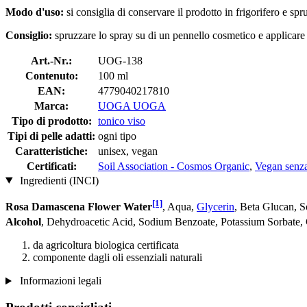
Modo d'uso:
si consiglia di conservare il prodotto in frigorifero e sp
Consiglio:
spruzzare lo spray su di un pennello cosmetico e applicare 
Art.-Nr.:
UOG-138
Contenuto:
100 ml
EAN:
4779040217810
Marca:
UOGA UOGA
Tipo di prodotto:
tonico viso
Tipi di pelle adatti:
ogni tipo
Caratteristiche:
unisex, vegan
Certificati:
Soil Association - Cosmos Organic
,
Vegan senza
Ingredienti (INCI)
[1]
Rosa Damascena Flower Water
, Aqua,
Glycerin
, Beta Glucan, 
Alcohol
, Dehydroacetic Acid, Sodium Benzoate, Potassium Sorbate, Ci
da agricoltura biologica certificata
componente dagli oli essenziali naturali
Informazioni legali