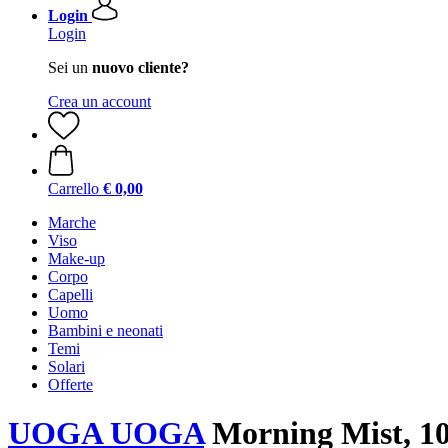
Login
Login
Sei un
nuovo cliente?
Crea un account
Carrello
€ 0,00
Marche
Viso
Make-up
Corpo
Capelli
Uomo
Bambini e neonati
Temi
Solari
Offerte
UOGA UOGA
Morning Mist, 1