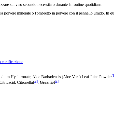
ruzzare sul viso secondo necessità o durante la routine quotidiana.
la polvere minerale o l'ombretto in polvere con il pennello umido. In qu
 certificazione
[
Sodium Hyaluronate, Aloe Barbadensis (Aloe Vera) Leaf Juice Powder
[2]
[2]
tricacid, Citronellal
,
Geraniol