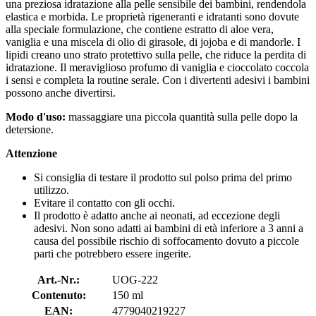
una preziosa idratazione alla pelle sensibile dei bambini, rendendola
elastica e morbida. Le proprietà rigeneranti e idratanti sono dovute
alla speciale formulazione, che contiene estratto di aloe vera,
vaniglia e una miscela di olio di girasole, di jojoba e di mandorle. I
lipidi creano uno strato protettivo sulla pelle, che riduce la perdita di
idratazione. Il meraviglioso profumo di vaniglia e cioccolato coccola
i sensi e completa la routine serale. Con i divertenti adesivi i bambini
possono anche divertirsi.
Modo d'uso:
massaggiare una piccola quantità sulla pelle dopo la
detersione.
Attenzione
Si consiglia di testare il prodotto sul polso prima del primo
utilizzo.
Evitare il contatto con gli occhi.
Il prodotto è adatto anche ai neonati, ad eccezione degli
adesivi. Non sono adatti ai bambini di età inferiore a 3 anni a
causa del possibile rischio di soffocamento dovuto a piccole
parti che potrebbero essere ingerite.
Art.-Nr.:
UOG-222
Contenuto:
150 ml
EAN:
4779040219227