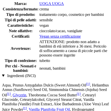
Marca:
UOGA UOGA
Consistenza/formato:
crema
Tipo di prodotto:
trattamento corpo, cosmetico per bambini
Tipi di pelle adatti:
sensibile
Caratteristiche:
vegan
Note olfattive:
cioccolato/cacao, vanigliate
Certificati:
Vegan senza certificazione
ATTENZIONE: prodotto non adatto a
bambini di età inferiore a 36 mesi. Pericolo
Avvertenze:
di soffocamento a causa di piccole parti che
possono essere ingerite
Tipo di confezione:
tubetto
Per chi - Neonati e
neonati, bambini
bambini:
Ingredienti (INCI)
[1]
Aqua, Prunus Amygdalus Dulcis (Sweet Almond) Oil
, Helianthus
Annus (Sunflower) Seed Oil, Simmondsia Chinensis (Jojoba) Seed
[1]
[1]
Oil
,
Glycerin
, Theobroma Cocoa Seed Butter
, Cetearyl
Glucoside, Cetearylalcohol, Glyceryl Stearat Citrat, Vanilla
Planifolia (Vanille) Fruit Extract, Aloe Barbadensis (Aloe Vera) Leaf
[1]
Juice Powder
,
Vanilla Planifolia Fruit Oil
, Hydrogenated