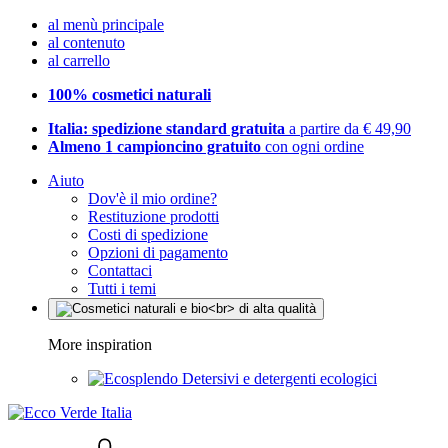
al menù principale
al contenuto
al carrello
100% cosmetici naturali
Italia: spedizione standard gratuita
a partire da € 49,90
Almeno 1 campioncino gratuito
con ogni ordine
Aiuto
Dov'è il mio ordine?
Restituzione prodotti
Costi di spedizione
Opzioni di pagamento
Contattaci
Tutti i temi
More inspiration
Detersivi e detergenti ecologici