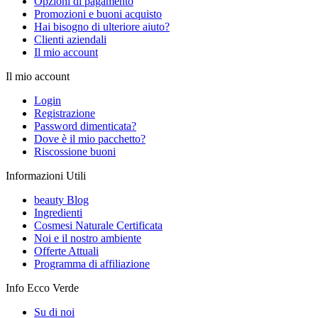
Opzioni di pagamento
Promozioni e buoni acquisto
Hai bisogno di ulteriore aiuto?
Clienti aziendali
Il mio account
Il mio account
Login
Registrazione
Password dimenticata?
Dove è il mio pacchetto?
Riscossione buoni
Informazioni Utili
beauty Blog
Ingredienti
Cosmesi Naturale Certificata
Noi e il nostro ambiente
Offerte Attuali
Programma di affiliazione
Info Ecco Verde
Su di noi