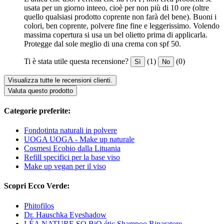
usata per un giorno inteeo, cioè per non più di 10 ore (oltre
quello qualsiasi prodotto coprente non farà del bene). Buoni i
colori, ben coprente, polvere fine fine e leggerissimo. Volendo
massima copertura si usa un bel olietto prima di applicarla.
Protegge dal sole meglio di una crema con spf 50.
Ti è stata utile questa recensione?
(1)
(0)
Sì
No
Visualizza tutte le recensioni clienti.
Valuta questo prodotto
Categorie preferite:
Fondotinta naturali in polvere
UOGA UOGA - Make up naturale
Cosmesi Ecobio dalla Lituania
Refill specifici per la base viso
Make up vegan per il viso
Scopri Ecco Verde:
Phitofilos
Dr. Hauschka Eyeshadow
LÉA NATURE SO BiO étic Shampoo Riparatore