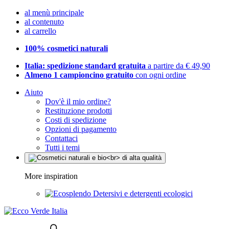
al menù principale
al contenuto
al carrello
100% cosmetici naturali
Italia: spedizione standard gratuita
a partire da € 49,90
Almeno 1 campioncino gratuito
con ogni ordine
Aiuto
Dov'è il mio ordine?
Restituzione prodotti
Costi di spedizione
Opzioni di pagamento
Contattaci
Tutti i temi
More inspiration
Detersivi e detergenti ecologici