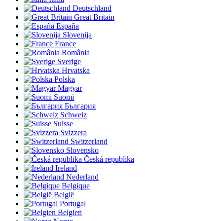
Deutschland
Great Britain
España
Slovenija
France
România
Sverige
Hrvatska
Polska
Magyar
Suomi
България
Schweiz
Suisse
Svizzera
Switzerland
Slovensko
Česká republika
Ireland
Nederland
Belgique
België
Portugal
Belgien