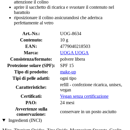
attenzione il colino
aprire il sacchetto di ricarica e svuotare il contenuto nel
barattolo
riposizionare il colino assicurandosi che aderisca
perfettamente al vetro
Art.-Nr.:
UOG-8634
Contenuto:
10 g
EAN:
4779040218503
Marca:
UOGA UOGA
Consistenza/formato:
polvere libera
Protezione solare (SPF):
SPF 15
Tipo di prodotto:
make-up
Tipi di pelle adatti:
ogni tipo
refill - confezione ricarica, unisex,
Caratteristiche:
vegan
Certificati:
Vegan senza certificazione
PAO:
24 mesi
Avvertenze sulla
conservare in un posto asciutto
conservazione:
Ingredienti (INCI)