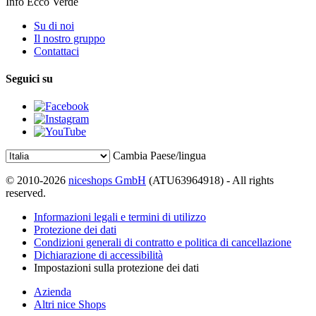
Info Ecco Verde
Su di noi
Il nostro gruppo
Contattaci
Seguici su
Cambia Paese/lingua
© 2010-2026
niceshops GmbH
(ATU63964918) - All rights
reserved.
Informazioni legali e termini di utilizzo
Protezione dei dati
Condizioni generali di contratto e politica di cancellazione
Dichiarazione di accessibilità
Impostazioni sulla protezione dei dati
Azienda
Altri nice Shops