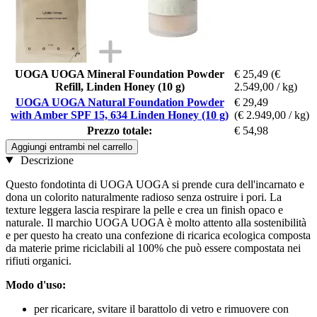
UOGA UOGA Mineral Foundation Powder
€ 25,49
(€
Refill, Linden Honey (10 g)
2.549,00 / kg)
UOGA UOGA Natural Foundation Powder
€ 29,49
with Amber SPF 15, 634 Linden Honey (10 g)
(€ 2.949,00 / kg)
Prezzo totale:
€ 54,98
Aggiungi entrambi nel carrello
Descrizione
Questo fondotinta di UOGA UOGA si prende cura dell'incarnato e
dona un colorito naturalmente radioso senza ostruire i pori. La
texture leggera lascia respirare la pelle e crea un finish opaco e
naturale. Il marchio UOGA UOGA è molto attento alla sostenibilità
e per questo ha creato una confezione di ricarica ecologica composta
da materie prime riciclabili al 100% che può essere compostata nei
rifiuti organici.
Modo d'uso:
per ricaricare, svitare il barattolo di vetro e rimuovere con