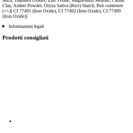
Mica, Titanium Oxides, Zinc Oxide, Magnesium Stearate, Caolin
Clay, Amber Powder, Oryza Sativa (Rice) Starch, Può contenere
(+/-)[ CI 77491 (Iron Oxide), CI 77492 (Iron Oxide), CI 77499
(Iron Oxide)]
Informazioni legali
Prodotti consigliati