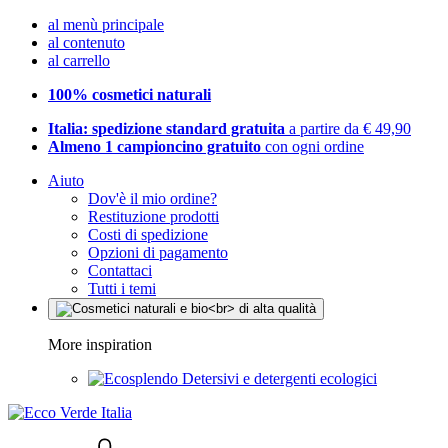
al menù principale
al contenuto
al carrello
100% cosmetici naturali
Italia: spedizione standard gratuita
a partire da € 49,90
Almeno 1 campioncino gratuito
con ogni ordine
Aiuto
Dov'è il mio ordine?
Restituzione prodotti
Costi di spedizione
Opzioni di pagamento
Contattaci
Tutti i temi
More inspiration
Detersivi e detergenti ecologici