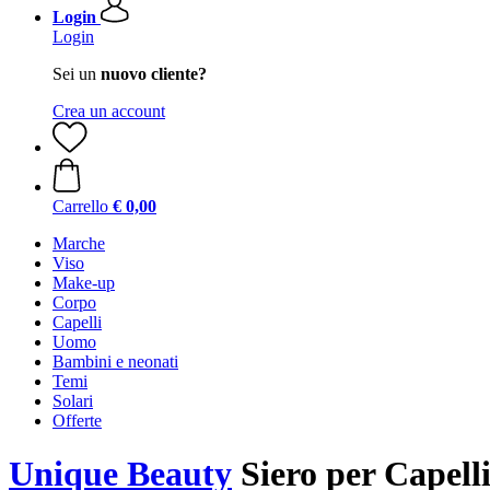
Login
Login
Sei un
nuovo cliente?
Crea un account
Carrello
€ 0,00
Marche
Viso
Make-up
Corpo
Capelli
Uomo
Bambini e neonati
Temi
Solari
Offerte
Unique Beauty
Siero per Capell