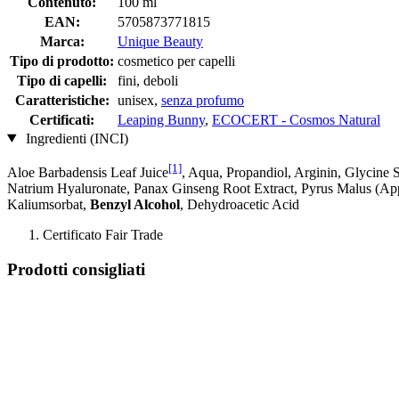
Contenuto:
100 ml
EAN:
5705873771815
Marca:
Unique Beauty
Tipo di prodotto:
cosmetico per capelli
Tipo di capelli:
fini, deboli
Caratteristiche:
unisex,
senza profumo
Certificati:
Leaping Bunny
,
ECOCERT - Cosmos Natural
Ingredienti (INCI)
[1]
Aloe Barbadensis Leaf Juice
, Aqua, Propandiol, Arginin, Glycine 
Natrium Hyaluronate, Panax Ginseng Root Extract, Pyrus Malus (Ap
Kaliumsorbat,
Benzyl Alcohol
, Dehydroacetic Acid
Certificato Fair Trade
Prodotti consigliati