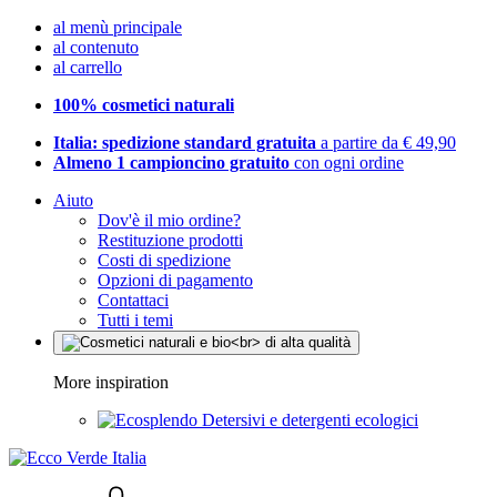
al menù principale
al contenuto
al carrello
100% cosmetici naturali
Italia: spedizione standard gratuita
a partire da € 49,90
Almeno 1 campioncino gratuito
con ogni ordine
Aiuto
Dov'è il mio ordine?
Restituzione prodotti
Costi di spedizione
Opzioni di pagamento
Contattaci
Tutti i temi
More inspiration
Detersivi e detergenti ecologici