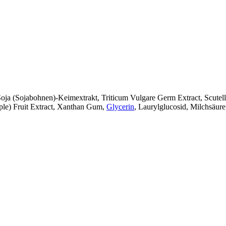
Soja (Sojabohnen)-Keimextrakt, Triticum Vulgare Germ Extract, Scutell
ple) Fruit Extract, Xanthan Gum,
Glycerin
, Laurylglucosid, Milchsäur