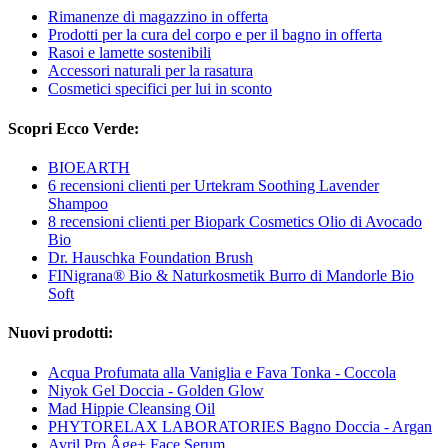
Rimanenze di magazzino in offerta
Prodotti per la cura del corpo e per il bagno in offerta
Rasoi e lamette sostenibili
Accessori naturali per la rasatura
Cosmetici specifici per lui in sconto
Scopri Ecco Verde:
BIOEARTH
6 recensioni clienti per Urtekram Soothing Lavender
Shampoo
8 recensioni clienti per Biopark Cosmetics Olio di Avocado
Bio
Dr. Hauschka Foundation Brush
FINigrana® Bio & Naturkosmetik Burro di Mandorle Bio
Soft
Nuovi prodotti:
Acqua Profumata alla Vaniglia e Fava Tonka - Coccola
Niyok Gel Doccia - Golden Glow
Mad Hippie Cleansing Oil
PHYTORELAX LABORATORIES Bagno Doccia - Argan
Avril Pro Âge+ Face Serum