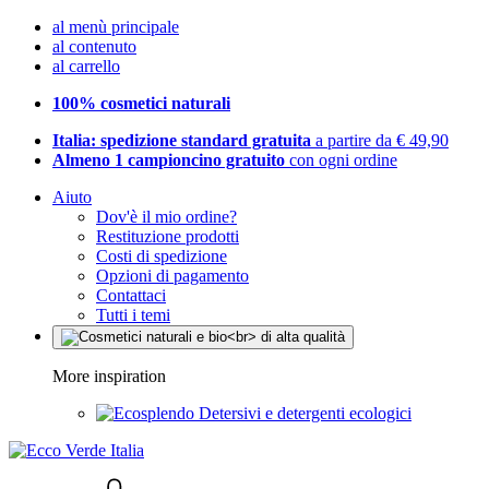
al menù principale
al contenuto
al carrello
100% cosmetici naturali
Italia: spedizione standard gratuita
a partire da € 49,90
Almeno 1 campioncino gratuito
con ogni ordine
Aiuto
Dov'è il mio ordine?
Restituzione prodotti
Costi di spedizione
Opzioni di pagamento
Contattaci
Tutti i temi
More inspiration
Detersivi e detergenti ecologici