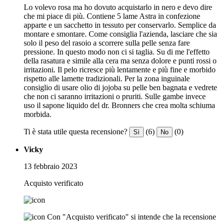
Lo volevo rosa ma ho dovuto acquistarlo in nero e devo dire
che mi piace di più. Contiene 5 lame Astra in confezione
apparte e un sacchetto in tessuto per conservarlo. Semplice da
montare e smontare. Come consiglia l'azienda, lasciare che sia
solo il peso del rasoio a scorrere sulla pelle senza fare
pressione. In questo modo non ci si taglia. Su di me l'effetto
della rasatura e simile alla cera ma senza dolore e punti rossi o
irritazioni. Il pelo ricresce più lentamente e più fine e morbido
rispetto alle lamette tradizionali. Per la zona inguinale
consiglio di usare olio di jojoba su pelle ben bagnata e vedrete
che non ci saranno irritazioni o pruriti. Sulle gambe invece
uso il sapone liquido del dr. Bronners che crea molta schiuma
morbida.
Ti è stata utile questa recensione?
(6)
(0)
Sì
No
Vicky
13 febbraio 2023
Acquisto verificato
Con "Acquisto verificato" si intende che la recensione