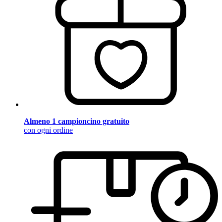
Almeno 1 campioncino gratuito
con ogni ordine