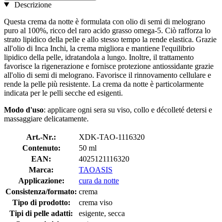
Descrizione
Questa crema da notte è formulata con olio di semi di melograno
puro al 100%, ricco del raro acido grasso omega-5. Ciò rafforza lo
strato lipidico della pelle e allo stesso tempo la rende elastica. Grazie
all'olio di Inca Inchi, la crema migliora e mantiene l'equilibrio
lipidico della pelle, idratandola a lungo. Inoltre, il trattamento
favorisce la rigenerazione e fornisce protezione antiossidante grazie
all'olio di semi di melograno. Favorisce il rinnovamento cellulare e
rende la pelle più resistente. La crema da notte è particolarmente
indicata per le pelli secche ed esigenti.
Modo d'uso
: applicare ogni sera su viso, collo e décolleté detersi e
massaggiare delicatamente.
Art.-Nr.:
XDK-TAO-1116320
Contenuto:
50 ml
EAN:
4025121116320
Marca:
TAOASIS
Applicazione:
cura da notte
Consistenza/formato:
crema
Tipo di prodotto:
crema viso
Tipi di pelle adatti:
esigente, secca