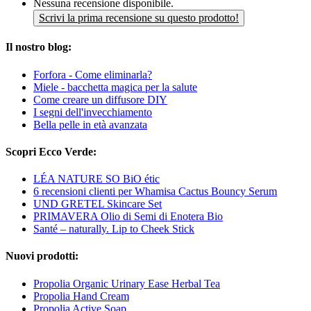
Nessuna recensione disponibile.
Scrivi la prima recensione su questo prodotto!
Il nostro blog:
Forfora - Come eliminarla?
Miele - bacchetta magica per la salute
Come creare un diffusore DIY
I segni dell'invecchiamento
Bella pelle in età avanzata
Scopri Ecco Verde:
LÉA NATURE SO BiO étic
6 recensioni clienti per Whamisa Cactus Bouncy Serum
UND GRETEL Skincare Set
PRIMAVERA Olio di Semi di Enotera Bio
Santé – naturally. Lip to Cheek Stick
Nuovi prodotti:
Propolia Organic Urinary Ease Herbal Tea
Propolia Hand Cream
Propolia Active Soap