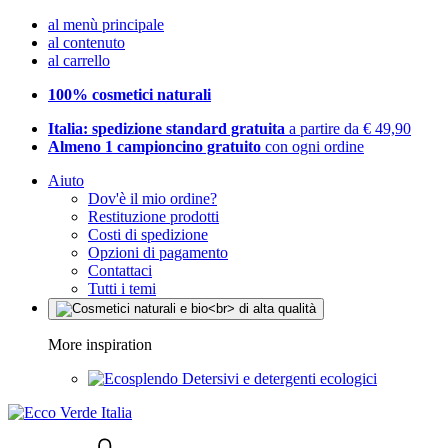
al menù principale
al contenuto
al carrello
100% cosmetici naturali
Italia: spedizione standard gratuita
a partire da € 49,90
Almeno 1 campioncino gratuito
con ogni ordine
Aiuto
Dov'è il mio ordine?
Restituzione prodotti
Costi di spedizione
Opzioni di pagamento
Contattaci
Tutti i temi
More inspiration
Detersivi e detergenti ecologici