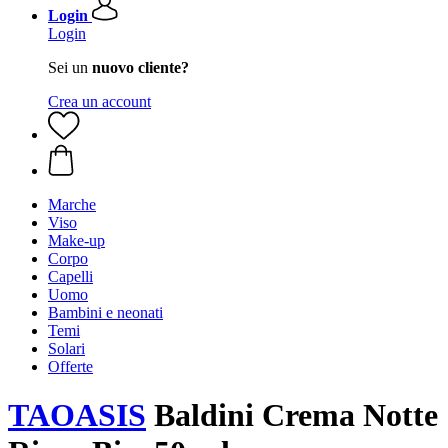
Login
Login
Sei un
nuovo cliente?
Crea un account
Marche
Viso
Make-up
Corpo
Capelli
Uomo
Bambini e neonati
Temi
Solari
Offerte
TAOASIS
Baldini Crema Notte