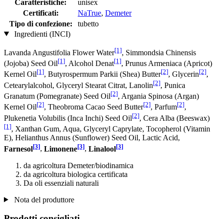
Caratteristiche:
unisex
Certificati:
NaTrue
,
Demeter
Tipo di confezione:
tubetto
Ingredienti (INCI)
[1]
Lavanda Angustifolia Flower Water
, Simmondsia Chinensis
[1]
[1]
(Jojoba) Seed Oil
, Alcohol Denat
, Prunus Armeniaca (Apricot)
[1]
[2]
[2]
Kernel Oil
, Butyrospermum Parkii (Shea) Butter
, Glycerin
,
[2]
Cetearylalcohol, Glyceryl Stearat Citrat, Lanolin
, Punica
[2]
Granatum (Pomegranate) Seed Oil
, Argania Spinosa (Argan)
[2]
[2]
[2]
Kernel Oil
, Theobroma Cacao Seed Butter
, Parfum
,
[2]
Plukenetia Volubilis (Inca Inchi) Seed Oil
, Cera Alba (Beeswax)
[1]
, Xanthan Gum, Aqua, Glyceryl Caprylate, Tocopherol (Vitamin
E), Helianthus Annus (Sunflower) Seed Oil, Lactic Acid,
[3]
[3]
[3]
Farnesol
,
Limonene
,
Linalool
da agricoltura Demeter/biodinamica
da agricoltura biologica certificata
Da oli essenziali naturali
Nota del produttore
Prodotti consigliati