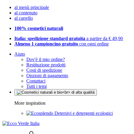
al menù principale
al contenuto
al carrello
100% cosmetici naturali
Italia: spedizione standard gratuita
a partire da € 49,90
Almeno 1 campioncino gratuito
con ogni ordine
Aiuto
Dov'è il mio ordine?
Restituzione prodotti
Costi di spedizione
Opzioni di pagamento
Contattaci
Tutti i temi
More inspiration
Detersivi e detergenti ecologici