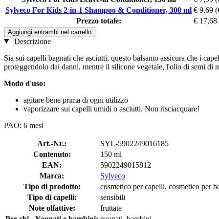
Sylveco For Kids 2-in-1 Shampoo & Conditioner, 300 ml
€ 9,69
(
Prezzo totale:
€ 17,68
Aggiungi entrambi nel carrello
Descrizione
Sia sui capelli bagnati che asciutti, questo balsamo assicura che i capel
proteggendolo dai danni, mentre il silicone vegetale, l'olio di semi di 
Modo d'uso:
agitare bene prima di ogni utilizzo
vaporizzare sui capelli umidi o asciutti. Non risciacquare!
PAO: 6 mesi
Art.-Nr.:
SYL-5902249016185
Contenuto:
150 ml
EAN:
5902249015812
Marca:
Sylveco
Tipo di prodotto:
cosmetico per capelli, cosmetico per 
Tipo di capelli:
sensibili
Note olfattive:
fruttate
Per chi - Neonati e bambini:
neonati, bambini