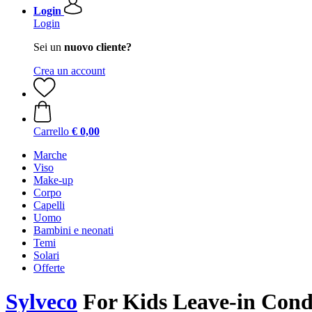
Login
Login
Sei un
nuovo cliente?
Crea un account
Carrello
€ 0,00
Marche
Viso
Make-up
Corpo
Capelli
Uomo
Bambini e neonati
Temi
Solari
Offerte
Sylveco
For Kids Leave-in Condi