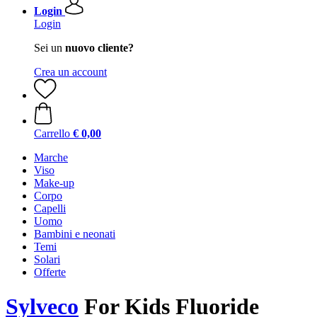
Login
Login
Sei un
nuovo cliente?
Crea un account
Carrello
€ 0,00
Marche
Viso
Make-up
Corpo
Capelli
Uomo
Bambini e neonati
Temi
Solari
Offerte
Sylveco
For Kids Fluoride