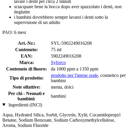
lavare i denti per circa 2 minuti
sciacquare bene la bocca dopo aver spazzolato i denti, non
deglutire
i bambini dovrebbero sempre lavarsi i denti sotto la
supervisione di un adulto
PAO: 6 mesi
Art.-Nr.:
SYL-5902249016208
Contenuto:
75 ml
EAN:
5902249016208
Marca:
Sylveco
Contenuto di fluoro:
da 1000 ppm a 1350 ppm
prodotto per l'igiene orale
, cosmetico per
Tipo di prodotto:
bambini
Note olfattive:
menta, dolci
Per chi - Neonati e
bambini
bambini:
Ingredienti (INCI)
Aqua, Hydrated Silica, Sorbit, Glycerin, Xylit, Cocamidopropyl
Betaine, Sodium Benzoate, Sodium Carboxymethylcellulose,
Aroma, Sodium Fluoride