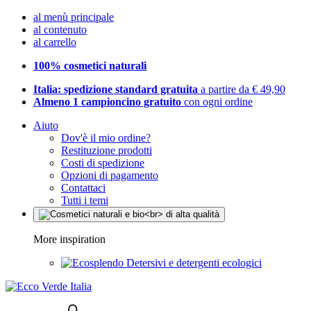
al menù principale
al contenuto
al carrello
100% cosmetici naturali
Italia: spedizione standard gratuita
a partire da € 49,90
Almeno 1 campioncino gratuito
con ogni ordine
Aiuto
Dov'è il mio ordine?
Restituzione prodotti
Costi di spedizione
Opzioni di pagamento
Contattaci
Tutti i temi
More inspiration
Detersivi e detergenti ecologici