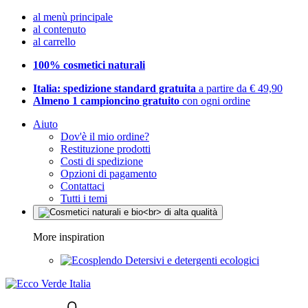
al menù principale
al contenuto
al carrello
100% cosmetici naturali
Italia: spedizione standard gratuita
a partire da € 49,90
Almeno 1 campioncino gratuito
con ogni ordine
Aiuto
Dov'è il mio ordine?
Restituzione prodotti
Costi di spedizione
Opzioni di pagamento
Contattaci
Tutti i temi
More inspiration
Detersivi e detergenti ecologici