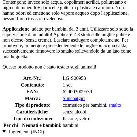
Contengono invece solo acqua, copolimeri acrilici, poliuretano e
pigmenti minerali + particelle glitter di plastica e carminio. Non
hanno odori ed emettono solo vapore acqueo dopo l'applicazione,
nessun fumo tossico o velenoso.
Applicazione
: adatto per bambini dai 3 anni. Utilizzare solo sotto la
supervisione di un adulto! Applicare 2-3 strati sulle unghie pulite e
non oleose (senza crema). Lasciare asciugare completamente. Per
rimuovere, immergere precedentemente le unghie in acqua calda,
successivamente rimuovere lo smalto sollevandolo da un lato come
una linguetta.
Questo prodotto non è stato testato sugli animali!
Art.-Nr.:
LG-S00953
Contenuto:
1 set
EAN:
629003009539
Marca:
Suncoatgirl
Tipo di prodotto:
cosmetico per bambini,
smalto
Caratteristiche:
senza alcool
Tipo di confezione:
flacone, vetro
Per chi - Neonati e bambini:
bambini
Ingredienti (INCI)