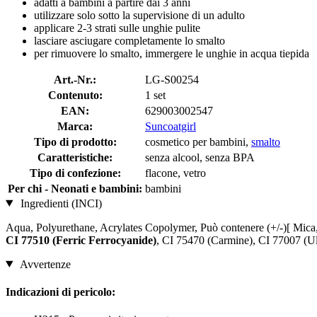
adatti a bambini a partire dai 3 anni
utilizzare solo sotto la supervisione di un adulto
applicare 2-3 strati sulle unghie pulite
lasciare asciugare completamente lo smalto
per rimuovere lo smalto, immergere le unghie in acqua tiepida
Art.-Nr.:
LG-S00254
Contenuto:
1 set
EAN:
629003002547
Marca:
Suncoatgirl
Tipo di prodotto:
cosmetico per bambini,
smalto
Caratteristiche:
senza alcool, senza BPA
Tipo di confezione:
flacone, vetro
Per chi - Neonati e bambini:
bambini
Ingredienti (INCI)
Aqua, Polyurethane, Acrylates Copolymer, Può contenere (+/-)[ Mic
CI 77510 (Ferric Ferrocyanide)
, CI 75470 (Carmine), CI 77007 (Ult
Avvertenze
Indicazioni di pericolo: