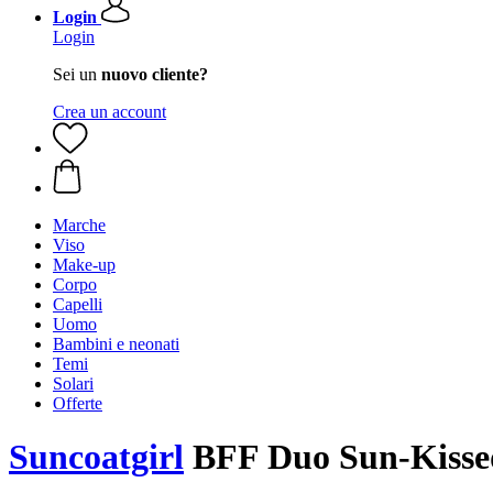
Login
Login
Sei un
nuovo cliente?
Crea un account
Marche
Viso
Make-up
Corpo
Capelli
Uomo
Bambini e neonati
Temi
Solari
Offerte
Suncoatgirl
BFF Duo Sun-Kissed