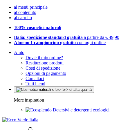
al menù principale
al contenuto
al carrello
100% cosmetici naturali
Italia: spedizione standard gratuita
a partire da € 49,90
Almeno 1 campioncino gratuito
con ogni ordine
Aiuto
Dov'è il mio ordine?
Restituzione prodotti
Costi di spedizione
Opzioni di pagamento
Contattaci
Tutti i temi
More inspiration
Detersivi e detergenti ecologici