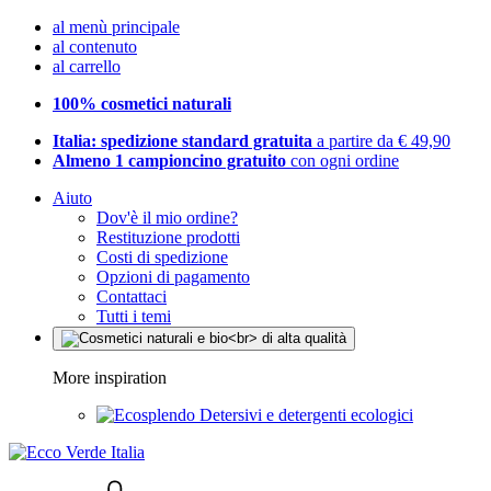
al menù principale
al contenuto
al carrello
100% cosmetici naturali
Italia: spedizione standard gratuita
a partire da € 49,90
Almeno 1 campioncino gratuito
con ogni ordine
Aiuto
Dov'è il mio ordine?
Restituzione prodotti
Costi di spedizione
Opzioni di pagamento
Contattaci
Tutti i temi
More inspiration
Detersivi e detergenti ecologici