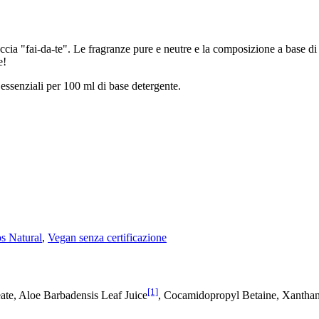
ia "fai-da-te". Le fragranze pure e neutre e la composizione a base di
e!
 essenziali per 100 ml di base detergente.
 Natural
,
Vegan senza certificazione
[1]
ate, Aloe Barbadensis Leaf Juice
, Cocamidopropyl Betaine, Xanthan