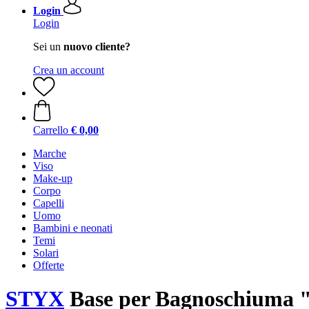
Login
Login
Sei un
nuovo cliente?
Crea un account
Carrello
€ 0,00
Marche
Viso
Make-up
Corpo
Capelli
Uomo
Bambini e neonati
Temi
Solari
Offerte
STYX
Base per Bagnoschiuma "