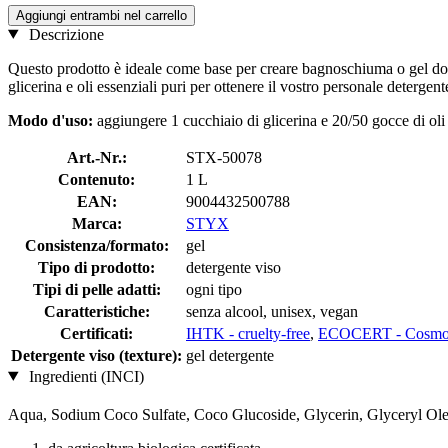
Aggiungi entrambi nel carrello
Descrizione
Questo prodotto è ideale come base per creare bagnoschiuma o gel docc
glicerina e oli essenziali puri per ottenere il vostro personale detergent
Modo d'uso:
aggiungere 1 cucchiaio di glicerina e 20/50 gocce di oli
Art.-Nr.:
STX-50078
Contenuto:
1 L
EAN:
9004432500788
Marca:
STYX
Consistenza/formato:
gel
Tipo di prodotto:
detergente viso
Tipi di pelle adatti:
ogni tipo
Caratteristiche:
senza alcool, unisex, vegan
Certificati:
IHTK - cruelty-free
,
ECOCERT - Cosmos
Detergente viso (texture):
gel detergente
Ingredienti (INCI)
Aqua, Sodium Coco­ Sulfate, Coco Glucoside, Glycerin, Glyceryl Ole