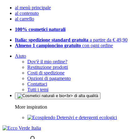
al menù principale
al contenuto
al carrello
100% cosmetici naturali
Italia: spedizione standard gratuita
a partire da € 49,90
Almeno 1 campioncino gratuito
con ogni ordine
Aiuto
Dov'è il mio ordine?
Restituzione prodotti
Costi di spedizione
Opzioni di pagamento
Contattaci
Tutti i temi
More inspiration
Detersivi e detergenti ecologici