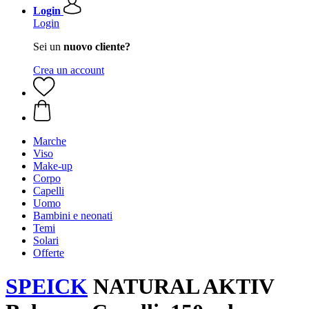
Login
Login
Sei un
nuovo cliente?
Crea un account
Marche
Viso
Make-up
Corpo
Capelli
Uomo
Bambini e neonati
Temi
Solari
Offerte
SPEICK
NATURAL AKTIV