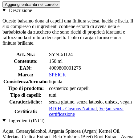
Aggiungi entrambi nel carrello
Descrizione
Questo balsamo dona ai capelli una finitura setosa, lucida e liscia. Il
suo complesso di ingredienti contiene estratti di avena nera e
barbabietola da zucchero che sono ricchi di proprietà idratanti e
rafforzano la struttura dei capelli. L'olio di argan fornisce una
finitura brillante.
Art.-Nr.:
SYN-61124
Contenuto:
150 ml
EAN:
4009800001275
Marca:
SPEICK
Consistenza/formato:
liquida
Tipo di prodotto:
cosmetico per capelli
Tipo di capelli:
tutti
Caratteristiche:
senza glutine, senza lattosio, unisex, vegan
BDIH - Cosmos Natural
,
Vegan senza
Certificati:
certificazione
Ingredienti (INCI)
Aqua, Cetearylalcohol, Argania Spinosa (Argan) Kernel Oil,
Valeriana Celtica Extract, Beta Vulgaris (Beet) Root Extract, Avena