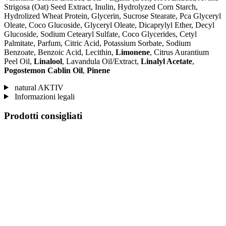
Strigosa (Oat) Seed Extract, Inulin, Hydrolyzed Corn Starch,
Hydrolized Wheat Protein, Glycerin, Sucrose Stearate, Pca Glyceryl
Oleate, Coco Glucoside, Glyceryl Oleate, Dicaprylyl Ether, Decyl
Glucoside, Sodium Cetearyl Sulfate, Coco Glycerides, Cetyl
Palmitate, Parfum, Citric Acid, Potassium Sorbate, Sodium
Benzoate, Benzoic Acid, Lecithin,
Limonene
, Citrus Aurantium
Peel Oil,
Linalool
, Lavandula Oil/Extract,
Linalyl Acetate
,
Pogostemon Cablin Oil
,
Pinene
natural AKTIV
Informazioni legali
Prodotti consigliati