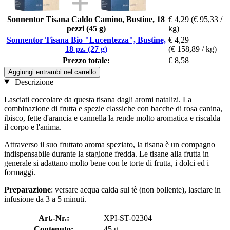
Sonnentor Tisana Caldo Camino, Bustine, 18
€ 4,29
(€ 95,33 /
pezzi (45 g)
kg)
Sonnentor Tisana Bio "Lucentezza", Bustine,
€ 4,29
18 pz. (27 g)
(€ 158,89 / kg)
Prezzo totale:
€ 8,58
Aggiungi entrambi nel carrello
Descrizione
Lasciati coccolare da questa tisana dagli aromi natalizi. La
combinazione di frutta e spezie classiche con bacche di rosa canina,
ibisco, fette d'arancia e cannella la rende molto aromatica e riscalda
il corpo e l'anima.
Attraverso il suo fruttato aroma speziato, la tisana è un compagno
indispensabile durante la stagione fredda. Le tisane alla frutta in
generale si adattano molto bene con le torte di frutta, i dolci ed i
formaggi.
Preparazione
: versare acqua calda sul tè (non bollente), lasciare in
infusione da 3 a 5 minuti.
Art.-Nr.:
XPI-ST-02304
Contenuto:
45 g