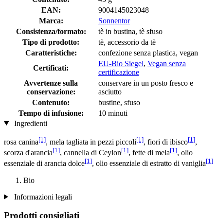
EAN:
9004145023048
Marca:
Sonnentor
Consistenza/formato:
tè in bustina, tè sfuso
Tipo di prodotto:
tè, accessorio da tè
Caratteristiche:
confezione senza plastica, vegan
EU-Bio Siegel
,
Vegan senza
Certificati:
certificazione
Avvertenze sulla
conservare in un posto fresco e
conservazione:
asciutto
Contenuto:
bustine, sfuso
Tempo di infusione:
10 minuti
Ingredienti
[1]
[1]
[1]
rosa canina
, mela tagliata in pezzi piccoli
, fiori di ibisco
,
[1]
[1]
[1]
scorza d'arancia
, cannella di Ceylon
, fette di mela
, olio
[1]
[1]
essenziale di arancia dolce
, olio essenziale di estratto di vaniglia
Bio
Informazioni legali
Prodotti consigliati