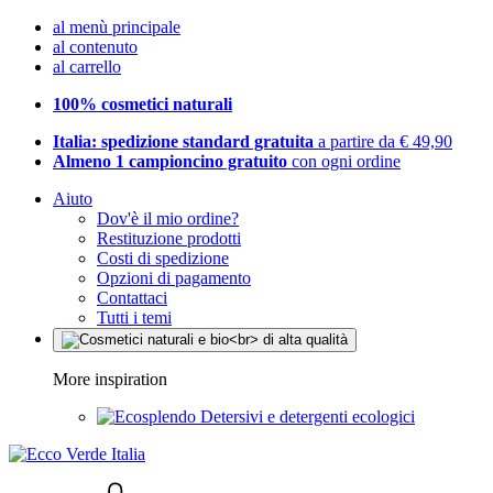
al menù principale
al contenuto
al carrello
100% cosmetici naturali
Italia: spedizione standard gratuita
a partire da € 49,90
Almeno 1 campioncino gratuito
con ogni ordine
Aiuto
Dov'è il mio ordine?
Restituzione prodotti
Costi di spedizione
Opzioni di pagamento
Contattaci
Tutti i temi
More inspiration
Detersivi e detergenti ecologici