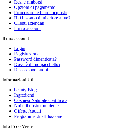
Resi e rimborsi
Opzioni di pagamento
Promozioni e buoni acquisto
Hai bisogno di ulteriore aiuto?
Clienti aziendali
Il mio account
Il mio account
Login
Registrazione
Password dimenticata?
Dove è il mio pacchetto?
Riscossione buoni
Informazioni Utili
beauty Blog
Ingredienti
Cosmesi Naturale Certificata
Noi e il nostro ambiente
Offerte Attuali
Programma di affiliazione
Info Ecco Verde