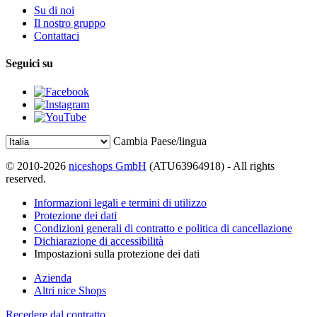
Su di noi
Il nostro gruppo
Contattaci
Seguici su
Cambia Paese/lingua
© 2010-2026
niceshops GmbH
(ATU63964918) - All rights
reserved.
Informazioni legali e termini di utilizzo
Protezione dei dati
Condizioni generali di contratto e politica di cancellazione
Dichiarazione di accessibilità
Impostazioni sulla protezione dei dati
Azienda
Altri nice Shops
Recedere dal contratto