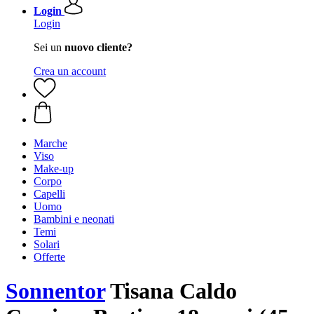
Login
Login
Sei un
nuovo cliente?
Crea un account
Marche
Viso
Make-up
Corpo
Capelli
Uomo
Bambini e neonati
Temi
Solari
Offerte
Sonnentor
Tisana Caldo