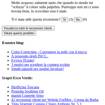
Molto acquoso..talmente tanto che quando lo stendo mi
“schizza” il colore sulla palpebra. Purtroppo non mi ci sono
trovata bene, lo scovolino non è male.
Ti è stata utile questa recensione?
(3)
(0)
Sì
No
Visualizza tutte le recensioni clienti.
Valuta questo prodotto
Il nostro blog:
Color-Correcting - Correggere la pelle con il trucco
A proposito degli INCI...
Evviva l'Estate!
3 motivi per scegliere la cosmesi ecobio
Smalti naturali per unghie favolose!
Scopri Ecco Verde:
Biofficina Toscana
Propolia Soothing Oil
masmi Coppette Seno
41 recensioni clienti per Weleda ForMen - Crema da Barba
Tinta Vegetale Castano Chiaro Ambrato Nr. 5.3