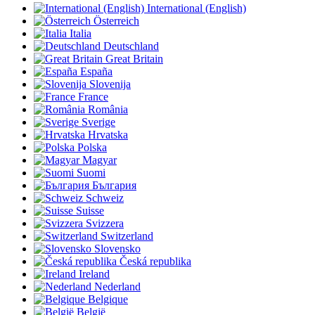
International (English)
Österreich
Italia
Deutschland
Great Britain
España
Slovenija
France
România
Sverige
Hrvatska
Polska
Magyar
Suomi
България
Schweiz
Suisse
Svizzera
Switzerland
Slovensko
Česká republika
Ireland
Nederland
Belgique
België