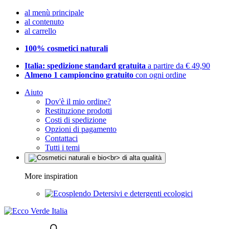
al menù principale
al contenuto
al carrello
100% cosmetici naturali
Italia: spedizione standard gratuita
a partire da € 49,90
Almeno 1 campioncino gratuito
con ogni ordine
Aiuto
Dov'è il mio ordine?
Restituzione prodotti
Costi di spedizione
Opzioni di pagamento
Contattaci
Tutti i temi
More inspiration
Detersivi e detergenti ecologici