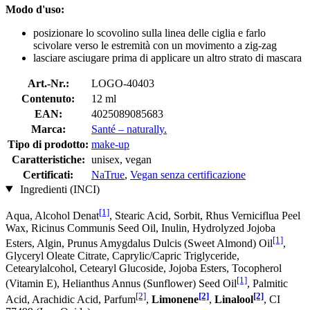
Modo d'uso:
posizionare lo scovolino sulla linea delle ciglia e farlo
scivolare verso le estremità con un movimento a zig-zag
lasciare asciugare prima di applicare un altro strato di mascara
Art.-Nr.:
LOGO-40403
Contenuto:
12 ml
EAN:
4025089085683
Marca:
Santé – naturally.
Tipo di prodotto:
make-up
Caratteristiche:
unisex, vegan
Certificati:
NaTrue
,
Vegan senza certificazione
Ingredienti (INCI)
[1]
Aqua, Alcohol Denat
, Stearic Acid, Sorbit, Rhus Verniciflua Peel
Wax, Ricinus Communis Seed Oil, Inulin, Hydrolyzed Jojoba
[1]
Esters, Algin, Prunus Amygdalus Dulcis (Sweet Almond) Oil
,
Glyceryl Oleate Citrate, Caprylic/Capric Triglyceride,
Cetearylalcohol, Cetearyl Glucoside, Jojoba Esters, Tocopherol
[1]
(Vitamin E), Helianthus Annus (Sunflower) Seed Oil
, Palmitic
[2]
[2]
[2]
Acid, Arachidic Acid, Parfum
,
Limonene
,
Linalool
, CI