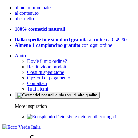
al menù principale
al contenuto
al carrello
100% cosmetici naturali
Italia: spedizione standard gratuita
a partire da € 49,90
Almeno 1 campioncino gratuito
con ogni ordine
Aiuto
Dov'è il mio ordine?
Restituzione prodotti
Costi di spedizione
Opzioni di pagamento
Contattaci
Tutti i temi
More inspiration
Detersivi e detergenti ecologici