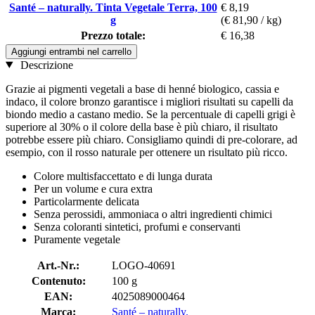
Santé – naturally. Tinta Vegetale Terra, 100
€ 8,19
g
(€ 81,90 / kg)
Prezzo totale:
€ 16,38
Aggiungi entrambi nel carrello
Descrizione
Grazie ai pigmenti vegetali a base di henné biologico, cassia e
indaco, il colore bronzo garantisce i migliori risultati su capelli da
biondo medio a castano medio. Se la percentuale di capelli grigi è
superiore al 30% o il colore della base è più chiaro, il risultato
potrebbe essere più chiaro. Consigliamo quindi di pre-colorare, ad
esempio, con il rosso naturale per ottenere un risultato più ricco.
Colore multisfaccettato e di lunga durata
Per un volume e cura extra
Particolarmente delicata
Senza perossidi, ammoniaca o altri ingredienti chimici
Senza coloranti sintetici, profumi e conservanti
Puramente vegetale
Art.-Nr.:
LOGO-40691
Contenuto:
100 g
EAN:
4025089000464
Marca:
Santé – naturally.