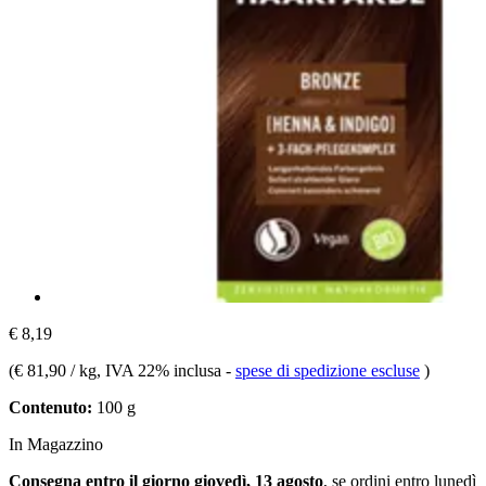
€ 8,19
(
€ 81,90 / kg
, IVA 22% inclusa
-
spese di spedizione escluse
)
Contenuto:
100 g
In Magazzino
Consegna entro il giorno giovedì, 13 agosto
, se ordini entro
lunedì