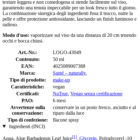
texture leggera e non comedogena si stende facilmente sul viso,
garantendo una tenuta impeccabile per un look fresco tutto il giorno.
La combinazione sinergica degli ingredienti fissa il trucco, nutre la
pelle e offre protezione antiossidante, lasciando un finish luminoso e
radioso.
Modo d'uso:
vaporizzare sul viso da una distanza di 20 cm tenendo
occhi e bocca chiusi.
Art.-Nr.:
LOGO-43049
Contenuto:
50 ml
EAN:
4025089007388
Marca:
Santé – naturally.
Tipo di prodotto:
make-up
Caratteristiche:
vegan
Certificati:
NaTrue
,
Vegan senza certificazione
PAO:
6 mesi
Avvertenze sulla
conservare in un posto fresco, asciutto e al
conservazione:
riparo dalla luce
Tipo di confezione:
flacone spray
Ingredienti (INCI)
[1]
Aqua, Aloe Barbadensis Leaf Juice
,
Glycerin
, Polyglyceryl -10