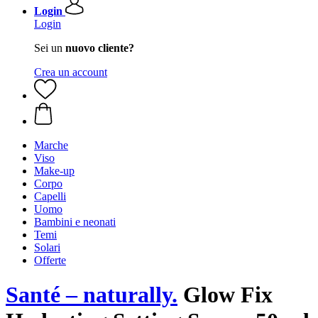
Login
Login
Sei un
nuovo cliente?
Crea un account
Marche
Viso
Make-up
Corpo
Capelli
Uomo
Bambini e neonati
Temi
Solari
Offerte
Santé – naturally.
Glow Fix