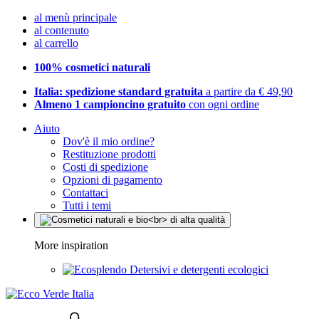
al menù principale
al contenuto
al carrello
100% cosmetici naturali
Italia: spedizione standard gratuita
a partire da € 49,90
Almeno 1 campioncino gratuito
con ogni ordine
Aiuto
Dov'è il mio ordine?
Restituzione prodotti
Costi di spedizione
Opzioni di pagamento
Contattaci
Tutti i temi
More inspiration
Detersivi e detergenti ecologici