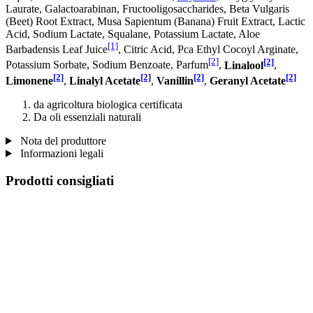
Laurate, Galactoarabinan, Fructooligosaccharides, Beta Vulgaris
(Beet) Root Extract, Musa Sapientum (Banana) Fruit Extract, Lactic
Acid, Sodium Lactate, Squalane, Potassium Lactate, Aloe
[1]
Barbadensis Leaf Juice
, Citric Acid, Pca Ethyl Cocoyl Arginate,
[2]
[2]
Potassium Sorbate, Sodium Benzoate, Parfum
,
Linalool
,
[2]
[2]
[2]
[2]
Limonene
,
Linalyl Acetate
,
Vanillin
,
Geranyl Acetate
da agricoltura biologica certificata
Da oli essenziali naturali
Nota del produttore
Informazioni legali
Prodotti consigliati