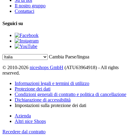
Su di noi
Il nostro gruppo
Contattaci
Seguici su
Cambia Paese/lingua
© 2010-2026
niceshops GmbH
(ATU63964918) - All rights
reserved.
Informazioni legali e termini di utilizzo
Protezione dei dati
Condizioni generali di contratto e politica di cancellazione
Dichiarazione di accessibilità
Impostazioni sulla protezione dei dati
Azienda
Altri nice Shops
Recedere dal contratto