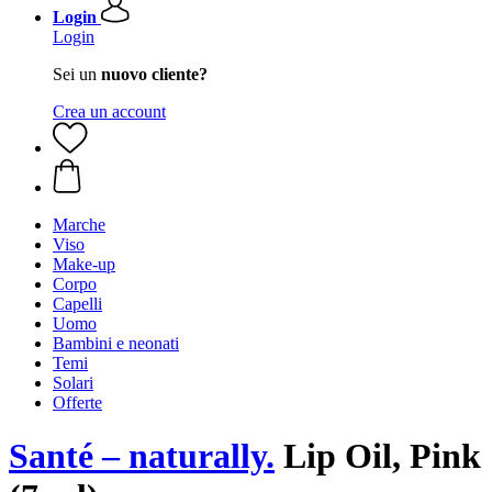
Login
Login
Sei un
nuovo cliente?
Crea un account
Marche
Viso
Make-up
Corpo
Capelli
Uomo
Bambini e neonati
Temi
Solari
Offerte
Santé – naturally.
Lip Oil, Pink