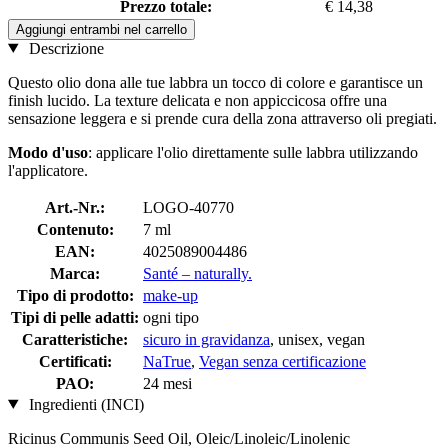
Prezzo totale:
€ 14,38
Aggiungi entrambi nel carrello
Descrizione
Questo olio dona alle tue labbra un tocco di colore e garantisce un
finish lucido. La texture delicata e non appiccicosa offre una
sensazione leggera e si prende cura della zona attraverso oli pregiati.
Modo d'uso
: applicare l'olio direttamente sulle labbra utilizzando
l'applicatore.
Art.-Nr.:
LOGO-40770
Contenuto:
7 ml
EAN:
4025089004486
Marca:
Santé – naturally.
Tipo di prodotto:
make-up
Tipi di pelle adatti:
ogni tipo
Caratteristiche:
sicuro in gravidanza
, unisex, vegan
Certificati:
NaTrue
,
Vegan senza certificazione
PAO:
24 mesi
Ingredienti (INCI)
Ricinus Communis Seed Oil, Oleic/Linoleic/Linolenic