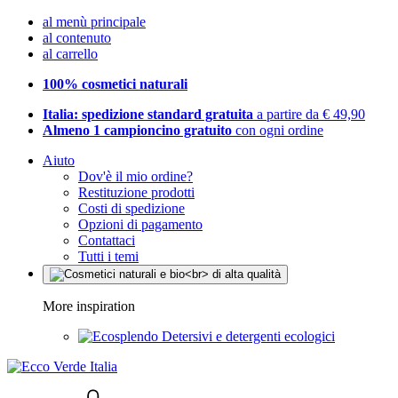
al menù principale
al contenuto
al carrello
100% cosmetici naturali
Italia: spedizione standard gratuita
a partire da € 49,90
Almeno 1 campioncino gratuito
con ogni ordine
Aiuto
Dov'è il mio ordine?
Restituzione prodotti
Costi di spedizione
Opzioni di pagamento
Contattaci
Tutti i temi
More inspiration
Detersivi e detergenti ecologici