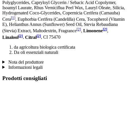
Polyglycerides, Capryloyl Glycerin / Sebacic Acid Copolymer,
Isoamyl Laurate, Rhus Verniciflua Peel Wax, Lauryl Oleate, Silicia,
Hydrogenated Coco-Glycerides, Copernicia Cerifera (Carnauba)
[1]
Cera
, Euphorbia Cerifera (Candelilla) Cera, Tocopherol (Vitamin
E), Helianthus Annus (Sunflower) Seed Oil, Stevia Rebaudiana
[2]
[2]
(Stevia) Extract, Maltodextrin, Fragrance
,
Limonene
,
[2]
[2]
Linalool
,
Citral
, CI 75470
da agricoltura biologica certificata
Da oli essenziali naturali
Nota del produttore
Informazioni legali
Prodotti consigliati