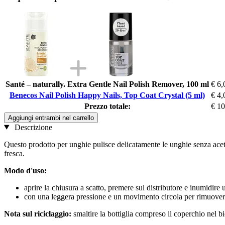
Santé – naturally. Extra Gentle Nail Polish Remover, 100 ml
€ 6,
Benecos Nail Polish Happy Nails, Top Coat Crystal (5 ml)
€ 4,
Prezzo totale:
€ 10
Aggiungi entrambi nel carrello
Descrizione
Questo prodotto per unghie pulisce delicatamente le unghie senza aceto
fresca.
Modo d'uso:
aprire la chiusura a scatto, premere sul distributore e inumidire 
con una leggera pressione e un movimento circola per rimuovere
Nota sul riciclaggio:
smaltire la bottiglia compreso il coperchio nel bi