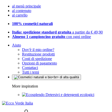
al menù principale
al contenuto
al carrello
100% cosmetici naturali
Italia: spedizione standard gratuita
a partire da € 49,90
Almeno 1 campioncino gratuito
con ogni ordine
Aiuto
Dov'è il mio ordine?
Restituzione prodotti
Costi di spedizione
Opzioni di pagamento
Contattaci
Tutti i temi
More inspiration
Detersivi e detergenti ecologici