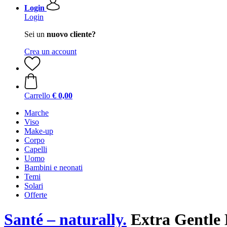
Login
Login
Sei un
nuovo cliente?
Crea un account
Carrello
€ 0,00
Marche
Viso
Make-up
Corpo
Capelli
Uomo
Bambini e neonati
Temi
Solari
Offerte
Santé – naturally.
Extra Gentle 