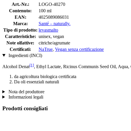
Art.-Nr.:
LOGO-40270
Contenuto:
100 ml
EAN:
4025089086031
Marca:
Santé – naturally.
Tipo di prodotto:
levasmalto
Caratteristiche:
unisex, vegan
Note olfattive:
citriche/agrumate
Certificati:
NaTrue
,
Vegan senza certificazione
Ingredienti (INCI)
[1]
Alcohol Denat
, Ethyl Lactate, Ricinus Communis Seed Oil, Aqua,
da agricoltura biologica certificata
Da oli essenziali naturali
Nota del produttore
Informazioni legali
Prodotti consigliati