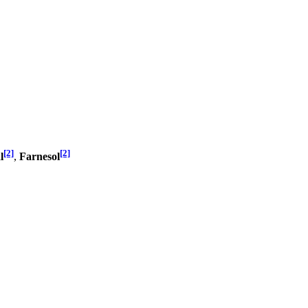
[2]
[2]
l
,
Farnesol