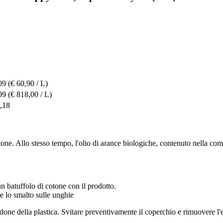
09
(€ 60,90 / L)
09
(€ 818,00 / L)
,18
ne. Allo stesso tempo, l'olio di arance biologiche, contenuto nella comp
un batuffolo di cotone con il prodotto.
 lo smalto sulle unghie
done della plastica. Svitare preventivamente il coperchio e rimuovere l'e