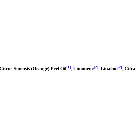
[1]
[2]
[2]
Citrus Sinensis (Orange) Peel Oil
,
Limonene
,
Linalool
,
Citra