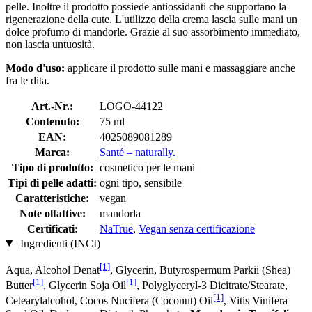
pelle. Inoltre il prodotto possiede antiossidanti che supportano la
rigenerazione della cute. L'utilizzo della crema lascia sulle mani un
dolce profumo di mandorle. Grazie al suo assorbimento immediato,
non lascia untuosità.
Modo d'uso:
applicare il prodotto sulle mani e massaggiare anche
fra le dita.
Art.-Nr.:
LOGO-44122
Contenuto:
75 ml
EAN:
4025089081289
Marca:
Santé – naturally.
Tipo di prodotto:
cosmetico per le mani
Tipi di pelle adatti:
ogni tipo, sensibile
Caratteristiche:
vegan
Note olfattive:
mandorla
Certificati:
NaTrue
,
Vegan senza certificazione
Ingredienti (INCI)
[1]
Aqua, Alcohol Denat
, Glycerin, Butyrospermum Parkii (Shea)
[1]
[1]
Butter
, Glycerin Soja Oil
, Polyglyceryl-3 Dicitrate/Stearate,
[1]
Cetearylalcohol, Cocos Nucifera (Coconut) Oil
, Vitis Vinifera