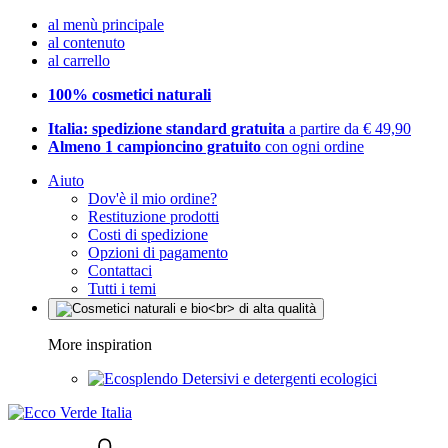
al menù principale
al contenuto
al carrello
100% cosmetici naturali
Italia: spedizione standard gratuita
a partire da € 49,90
Almeno 1 campioncino gratuito
con ogni ordine
Aiuto
Dov'è il mio ordine?
Restituzione prodotti
Costi di spedizione
Opzioni di pagamento
Contattaci
Tutti i temi
More inspiration
Detersivi e detergenti ecologici