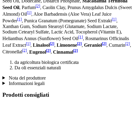
Seed Oil, Dodecane, Distarch Phosphate,
Macadamia Ternifolia
[2]
Seed Oil
, Parfum
, Caolin Clay, Prunus Amygdalus Dulcis (Sweet
[1]
Almond) Oil
, Aloe Barbadensis (Aloe Vera) Leaf Juice
[1]
[1]
Powder
, Punica Granatum (Pomegranate) Seed Extrakt
,
Xanthan Gum, Sodium Stearoyl Glutamate, Sodium Lactate,
Sodium Cetearyl Sulfate, Lactic Acid, Tocopherol (Vitamin E),
[1]
Helianthus Annus (Sunflower) Seed Oil
, Rosmarinus Officinalis
[1]
[2]
[2]
[2]
[2]
Leaf Extract
,
Linalool
,
Limonene
,
Geraniol
, Cumarin
,
[2]
[2]
[2]
Citronellal
,
Eugenol
,
Cinnamal
da agricoltura biologica certificata
Da oli essenziali naturali
Nota del produttore
Informazioni legali
Prodotti consigliati