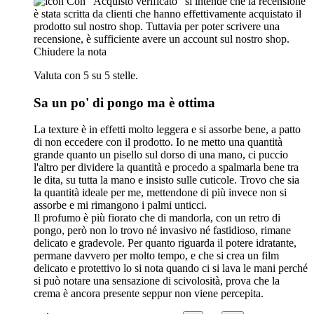
Con "Acquisto verificato" si intende che la recensione
è stata scritta da clienti che hanno effettivamente acquistato il
prodotto sul nostro shop. Tuttavia per poter scrivere una
recensione, è sufficiente avere un account sul nostro shop.
Chiudere la nota
Valuta con 5 su 5 stelle.
Sa un po' di pongo ma è ottima
La texture è in effetti molto leggera e si assorbe bene, a patto
di non eccedere con il prodotto. Io ne metto una quantità
grande quanto un pisello sul dorso di una mano, ci puccio
l'altro per dividere la quantità e procedo a spalmarla bene tra
le dita, su tutta la mano e insisto sulle cuticole. Trovo che sia
la quantità ideale per me, mettendone di più invece non si
assorbe e mi rimangono i palmi unticci.
Il profumo è più fiorato che di mandorla, con un retro di
pongo, però non lo trovo né invasivo né fastidioso, rimane
delicato e gradevole. Per quanto riguarda il potere idratante,
permane davvero per molto tempo, e che si crea un film
delicato e protettivo lo si nota quando ci si lava le mani perché
si può notare una sensazione di scivolosità, prova che la
crema è ancora presente seppur non viene percepita.