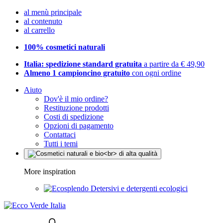
al menù principale
al contenuto
al carrello
100% cosmetici naturali
Italia: spedizione standard gratuita
a partire da € 49,90
Almeno 1 campioncino gratuito
con ogni ordine
Aiuto
Dov'è il mio ordine?
Restituzione prodotti
Costi di spedizione
Opzioni di pagamento
Contattaci
Tutti i temi
More inspiration
Detersivi e detergenti ecologici