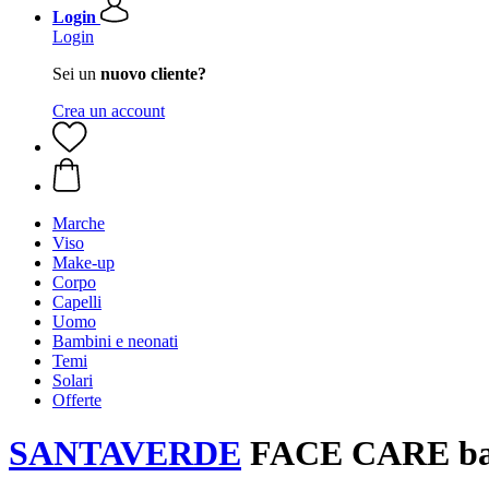
Login
Login
Sei un
nuovo cliente?
Crea un account
Marche
Viso
Make-up
Corpo
Capelli
Uomo
Bambini e neonati
Temi
Solari
Offerte
SANTAVERDE
FACE CARE baku