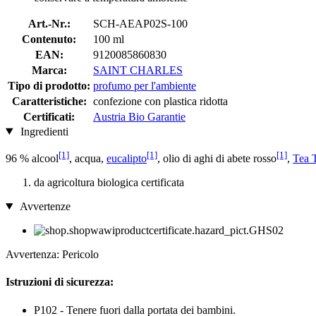
Art.-Nr.:
SCH-AEAP02S-100
Contenuto:
100 ml
EAN:
9120085860830
Marca:
SAINT CHARLES
Tipo di prodotto:
profumo per l'ambiente
Caratteristiche:
confezione con plastica ridotta
Certificati:
Austria Bio Garantie
Ingredienti
[1]
[1]
[1]
96 % alcool
, acqua,
eucalipto
, olio di aghi di abete rosso
,
Tea T
da agricoltura biologica certificata
Avvertenze
Avvertenza: Pericolo
Istruzioni di sicurezza:
P102 - Tenere fuori dalla portata dei bambini.