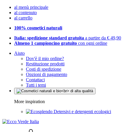
al menù principale
al contenuto
al carrello
100% cosmetici naturali
Italia: spedizione standard gratuita
a partire da € 49,90
Almeno 1 campioncino gratuito
con ogni ordine
Aiuto
Dov'è il mio ordine?
Restituzione prodotti
Costi di spedizione
Opzioni di pagamento
Contattaci
Tutti i temi
More inspiration
Detersivi e detergenti ecologici