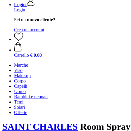
Login
Login
Sei un
nuovo cliente?
Crea un account
Carrello
€ 0,00
Marche
Viso
Make-up
Corpo
Capelli
Uomo
Bambini e neonati
Temi
Solari
Offerte
SAINT CHARLES
Room Spray 