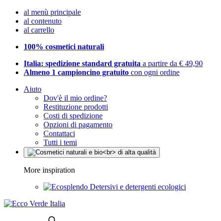
al menù principale
al contenuto
al carrello
100% cosmetici naturali
Italia: spedizione standard gratuita
a partire da € 49,90
Almeno 1 campioncino gratuito
con ogni ordine
Aiuto
Dov'è il mio ordine?
Restituzione prodotti
Costi di spedizione
Opzioni di pagamento
Contattaci
Tutti i temi
More inspiration
Detersivi e detergenti ecologici