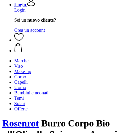
Login
Login
Sei un
nuovo cliente?
Crea un account
Marche
Viso
Make-up
Corpo
Capelli
Uomo
Bambini e neonati
Temi
Solari
Offerte
Rosenrot
Burro Corpo Bio