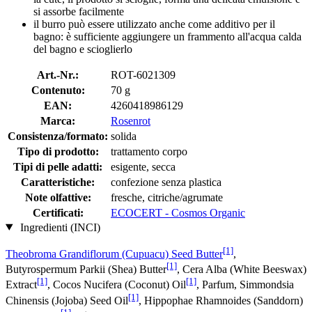
si assorbe facilmente
il burro può essere utilizzato anche come additivo per il
bagno: è sufficiente aggiungere un frammento all'acqua calda
del bagno e scioglierlo
Art.-Nr.:
ROT-6021309
Contenuto:
70 g
EAN:
4260418986129
Marca:
Rosenrot
Consistenza/formato:
solida
Tipo di prodotto:
trattamento corpo
Tipi di pelle adatti:
esigente, secca
Caratteristiche:
confezione senza plastica
Note olfattive:
fresche, citriche/agrumate
Certificati:
ECOCERT - Cosmos Organic
Ingredienti (INCI)
[1]
Theobroma Grandiflorum (Cupuacu) Seed Butter
,
[1]
Butyrospermum Parkii (Shea) Butter
, Cera Alba (White Beeswax)
[1]
[1]
Extract
, Cocos Nucifera (Coconut) Oil
, Parfum, Simmondsia
[1]
Chinensis (Jojoba) Seed Oil
, Hippophae Rhamnoides (Sanddorn)