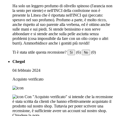
Ha solo un leggero profumo di olivello spinoso (l'arancia non
la sento per niente) e nell'INCI della confezione non è
presente la Litsea che è riportata nell'INCI qui (peccato:
speravo nel suo profumo). Profumo a parte, è molto ricco,
anche rispetto al suo parente alla verbena, ed è ottimo anche
sulle mani e sui piedi. Si stende benissimo e non serve
abbondare e si stende anche sulla pelle asciutta senza
problemi (cosa impossibile da fare con un olio corpo o altri
burri). Ammorbidisce anche i gomiti più ruvidi!
Ti è stata utile questa recensione?
(6)
(0)
Sì
No
Chegol
04 febbraio 2024
Acquisto verificato
Con "Acquisto verificato" si intende che la recensione
è stata scritta da clienti che hanno effettivamente acquistato il
prodotto sul nostro shop. Tuttavia per poter scrivere una
recensione, è sufficiente avere un account sul nostro shop.
Chiudere la nota