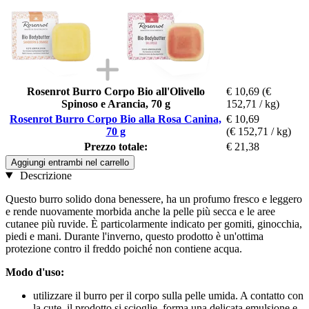
Rosenrot Burro Corpo Bio all'Olivello
€ 10,69
(€
Spinoso e Arancia, 70 g
152,71 / kg)
Rosenrot Burro Corpo Bio alla Rosa Canina,
€ 10,69
70 g
(€ 152,71 / kg)
Prezzo totale:
€ 21,38
Aggiungi entrambi nel carrello
Descrizione
Questo burro solido dona benessere, ha un profumo fresco e leggero
e rende nuovamente morbida anche la pelle più secca e le aree
cutanee più ruvide. È particolarmente indicato per gomiti, ginocchia,
piedi e mani. Durante l'inverno, questo prodotto è un'ottima
protezione contro il freddo poiché non contiene acqua.
Modo d'uso:
utilizzare il burro per il corpo sulla pelle umida. A contatto con
la cute, il prodotto si scioglie, forma una delicata emulsione e