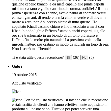
qualche capello bianco, e da metà capello alle punte capelli
misti tra castano e giallo canarino..insomma, orribile! Alla mia
prima esperienza con l'hennè, avevo paura di sporcare vestiti
ed asciugamani, di rendere la mia chioma verde e di dovermi
rasare a zero..non è successo niente di tutto questo! Ho
acquitato Khadì castano chiaro e l'ho mescolato a metà con
Khadì biondo light e l'effetto èstato: bianchi coperti, il giallo
oro si è trasformato in un biondo di un tono più scuro e
l'effetto finale molto più naturale! La prossima volta nella
miscela metterò più castano in modo da scurirli un tono di più.
Non lascerò mai l'hennè!
Ti è stata utile questa recensione?
(36)
(5)
Sì
No
Gabri
19 ottobre 2015
Acquisto verificato
Con "Acquisto verificato" si intende che la recensione
è stata scritta da clienti che hanno effettivamente acquistato il
prodotto sul nostro shop. Tuttavia per poter scrivere una