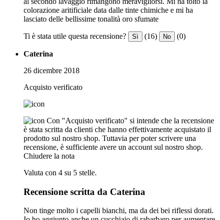
al secondo lavaggio rimangono meravigliorsi. Mi ha tolto la
colorazione aritificiale data dalle tinte chimiche e mi ha
lasciato delle bellissime tonalità oro sfumate
Ti è stata utile questa recensione?
(16)
(0)
Sì
No
Caterina
26 dicembre 2018
Acquisto verificato
Con "Acquisto verificato" si intende che la recensione
è stata scritta da clienti che hanno effettivamente acquistato il
prodotto sul nostro shop. Tuttavia per poter scrivere una
recensione, è sufficiente avere un account sul nostro shop.
Chiudere la nota
Valuta con 4 su 5 stelle.
Recensione scritta da Caterina
Non tinge molto i capelli bianchi, ma da dei bei riflessi dorati.
Io ho aggiunto anche un cucchiaio di rabarbaro per aumentare