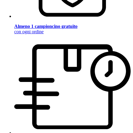
Almeno 1 campioncino gratuito
con ogni ordine