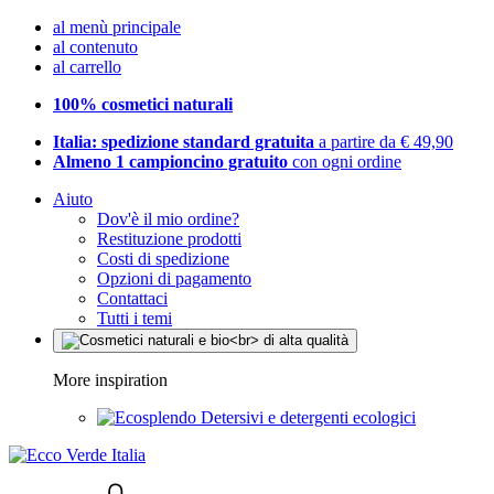
al menù principale
al contenuto
al carrello
100% cosmetici naturali
Italia: spedizione standard gratuita
a partire da € 49,90
Almeno 1 campioncino gratuito
con ogni ordine
Aiuto
Dov'è il mio ordine?
Restituzione prodotti
Costi di spedizione
Opzioni di pagamento
Contattaci
Tutti i temi
More inspiration
Detersivi e detergenti ecologici