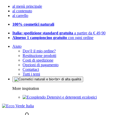
al menù principale
al contenuto
al carrello
100% cosmetici naturali
Italia: spedizione standard gratuita
a partire da € 49,90
Almeno 1 campioncino gratuito
con ogni ordine
Aiuto
Dov'è il mio ordine?
Restituzione prodotti
Costi di spedizione
Opzioni di pagamento
Contattaci
Tutti i temi
More inspiration
Detersivi e detergenti ecologici