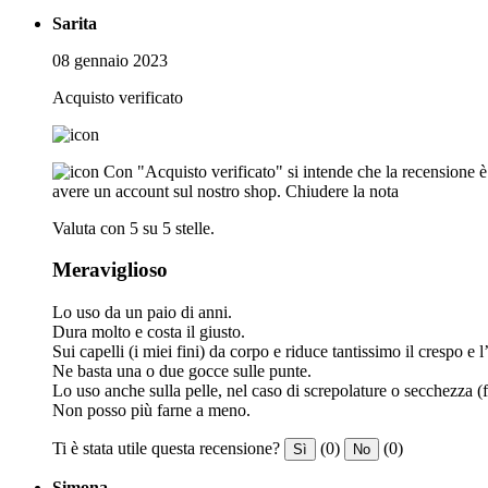
Sarita
08 gennaio 2023
Acquisto verificato
Con "Acquisto verificato" si intende che la recensione è s
avere un account sul nostro shop.
Chiudere la nota
Valuta con 5 su 5 stelle.
Meraviglioso
Lo uso da un paio di anni.
Dura molto e costa il giusto.
Sui capelli (i miei fini) da corpo e riduce tantissimo il crespo e l’
Ne basta una o due gocce sulle punte.
Lo uso anche sulla pelle, nel caso di screpolature o secchezza (
Non posso più farne a meno.
Ti è stata utile questa recensione?
(0)
(0)
Sì
No
Simona