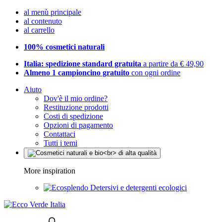
al menù principale
al contenuto
al carrello
100% cosmetici naturali
Italia: spedizione standard gratuita
a partire da € 49,90
Almeno 1 campioncino gratuito
con ogni ordine
Aiuto
Dov'è il mio ordine?
Restituzione prodotti
Costi di spedizione
Opzioni di pagamento
Contattaci
Tutti i temi
More inspiration
Detersivi e detergenti ecologici