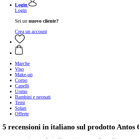
Login
Login
Sei un
nuovo cliente?
Crea un account
Marche
Viso
Make-up
Corpo
Capelli
Uomo
Bambini e neonati
Temi
Solari
Offerte
5 recensioni in italiano sul prodotto Anto