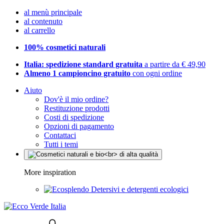
al menù principale
al contenuto
al carrello
100% cosmetici naturali
Italia: spedizione standard gratuita
a partire da € 49,90
Almeno 1 campioncino gratuito
con ogni ordine
Aiuto
Dov'è il mio ordine?
Restituzione prodotti
Costi di spedizione
Opzioni di pagamento
Contattaci
Tutti i temi
More inspiration
Detersivi e detergenti ecologici