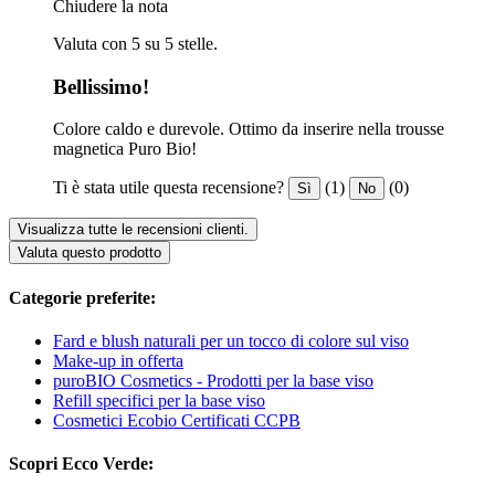
Chiudere la nota
Valuta con 5 su 5 stelle.
Bellissimo!
Colore caldo e durevole. Ottimo da inserire nella trousse
magnetica Puro Bio!
Ti è stata utile questa recensione?
(1)
(0)
Sì
No
Visualizza tutte le recensioni clienti.
Valuta questo prodotto
Categorie preferite:
Fard e blush naturali per un tocco di colore sul viso
Make-up in offerta
puroBIO Cosmetics - Prodotti per la base viso
Refill specifici per la base viso
Cosmetici Ecobio Certificati CCPB
Scopri Ecco Verde: