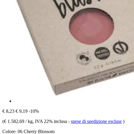
€ 8,23
€ 9,19
-10%
(
€ 1.582,69 / kg
, IVA 22% inclusa
-
spese di spedizione escluse
)
Colore:
06 Cherry Blossom