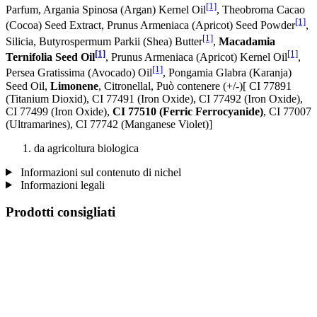
[1]
Parfum, Argania Spinosa (Argan) Kernel Oil
, Theobroma Cacao
[1]
(Cocoa) Seed Extract, Prunus Armeniaca (Apricot) Seed Powder
,
[1]
Silicia, Butyrospermum Parkii (Shea) Butter
,
Macadamia
[1]
[1]
Ternifolia Seed Oil
, Prunus Armeniaca (Apricot) Kernel Oil
,
[1]
Persea Gratissima (Avocado) Oil
, Pongamia Glabra (Karanja)
Seed Oil,
Limonene
, Citronellal, Può contenere (+/-)[ CI 77891
(Titanium Dioxid), CI 77491 (Iron Oxide), CI 77492 (Iron Oxide),
CI 77499 (Iron Oxide),
CI 77510 (Ferric Ferrocyanide)
, CI 77007
(Ultramarines) , CI 77742 (Manganese Violet)]
da agricoltura biologica
Informazioni sul contenuto di nichel
Informazioni legali
Prodotti consigliati