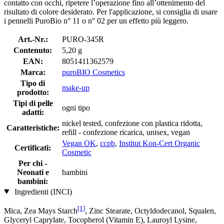
contatto con occhi, ripetere l’operazione fino all’ottenimento del
risultato di colore desiderato. Per l'applicazione, si consiglia di usare
i pennelli PuroBio n° 11 o n° 02 per un effetto più leggero.
Art.-Nr.:
PURO-345R
Contenuto:
5,20 g
EAN:
8051411362579
Marca:
puroBIO Cosmetics
Tipo di
make-up
prodotto:
Tipi di pelle
ogni tipo
adatti:
nickel tested, confezione con plastica ridotta,
Caratteristiche:
refill - confezione ricarica, unisex, vegan
Vegan OK
,
ccpb
,
Institut Kon-Cert Organic
Certificati:
Cosmetic
Per chi -
Neonati e
bambini
bambini:
Ingredienti (INCI)
[1]
Mica, Zea Mays Starch
, Zinc Stearate, Octyldodecanol, Squalen,
Glyceryl Caprylate, Tocopherol (Vitamin E), Lauroyl Lysine,