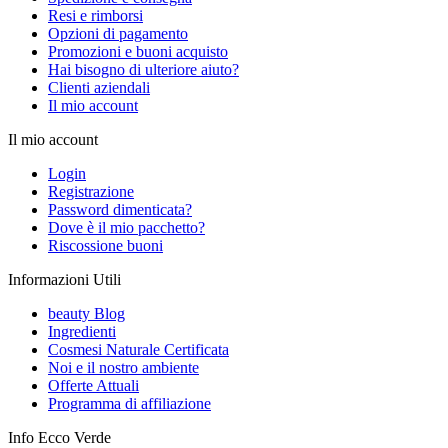
Resi e rimborsi
Opzioni di pagamento
Promozioni e buoni acquisto
Hai bisogno di ulteriore aiuto?
Clienti aziendali
Il mio account
Il mio account
Login
Registrazione
Password dimenticata?
Dove è il mio pacchetto?
Riscossione buoni
Informazioni Utili
beauty Blog
Ingredienti
Cosmesi Naturale Certificata
Noi e il nostro ambiente
Offerte Attuali
Programma di affiliazione
Info Ecco Verde