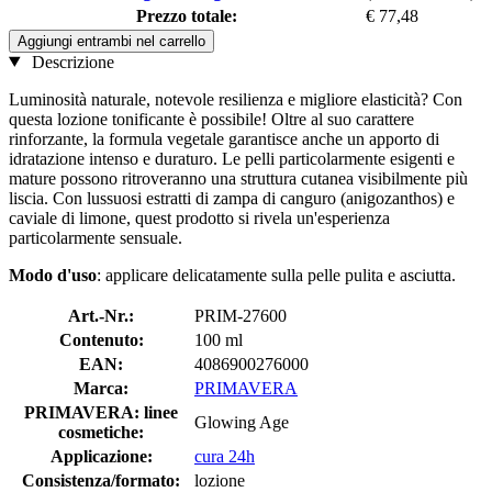
Prezzo totale:
€ 77,48
Aggiungi entrambi nel carrello
Descrizione
Luminosità naturale, notevole resilienza e migliore elasticità? Con
questa lozione tonificante è possibile! Oltre al suo carattere
rinforzante, la formula vegetale garantisce anche un apporto di
idratazione intenso e duraturo. Le pelli particolarmente esigenti e
mature possono ritroveranno una struttura cutanea visibilmente più
liscia. Con lussuosi estratti di zampa di canguro (anigozanthos) e
caviale di limone, quest prodotto si rivela un'esperienza
particolarmente sensuale.
Modo d'uso
: applicare delicatamente sulla pelle pulita e asciutta.
Art.-Nr.:
PRIM-27600
Contenuto:
100 ml
EAN:
4086900276000
Marca:
PRIMAVERA
PRIMAVERA: linee
Glowing Age
cosmetiche:
Applicazione:
cura 24h
Consistenza/formato:
lozione