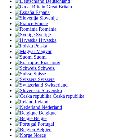
Deutschland
Great Britain
España
Slovenija
France
România
Sverige
Hrvatska
Polska
Magyar
Suomi
България
Schweiz
Suisse
Svizzera
Switzerland
Slovensko
Česká republika
Ireland
Nederland
Belgique
België
Portugal
Belgien
Norge