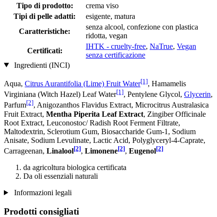
Tipo di prodotto:
crema viso
Tipi di pelle adatti:
esigente, matura
senza alcool, confezione con plastica
Caratteristiche:
ridotta, vegan
IHTK - cruelty-free
,
NaTrue
,
Vegan
Certificati:
senza certificazione
Ingredienti (INCI)
[1]
Aqua,
Citrus Aurantifolia (Lime) Fruit Water
, Hamamelis
[1]
Virginiana (Witch Hazel) Leaf Water
, Pentylene Glycol,
Glycerin
,
[2]
Parfum
, Anigozanthos Flavidus Extract, Microcitrus Australasica
Fruit Extract,
Mentha Piperita Leaf Extract
, Zingiber Officinale
Root Extract, Leuconostoc/ Radish Root Ferment Filtrate,
Maltodextrin, Sclerotium Gum, Biosaccharide Gum-1, Sodium
Anisate, Sodium Levulinate, Lactic Acid, Polyglyceryl-4-Caprate,
[2]
[2]
[2]
Carrageenan,
Linalool
,
Limonene
,
Eugenol
da agricoltura biologica certificata
Da oli essenziali naturali
Informazioni legali
Prodotti consigliati