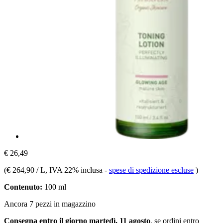
€ 26,49
(
€ 264,90 / L
, IVA 22% inclusa
-
spese di spedizione escluse
)
Contenuto:
100 ml
Ancora 7 pezzi in magazzino
Consegna entro il giorno martedì, 11 agosto
, se ordini entro