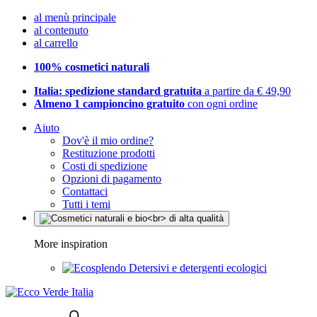
al menù principale
al contenuto
al carrello
100% cosmetici naturali
Italia: spedizione standard gratuita
a partire da € 49,90
Almeno 1 campioncino gratuito
con ogni ordine
Aiuto
Dov'è il mio ordine?
Restituzione prodotti
Costi di spedizione
Opzioni di pagamento
Contattaci
Tutti i temi
More inspiration
Detersivi e detergenti ecologici