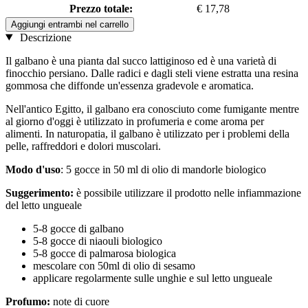
Prezzo totale:
€ 17,78
Aggiungi entrambi nel carrello
Descrizione
Il galbano è una pianta dal succo lattiginoso ed è una varietà di
finocchio persiano. Dalle radici e dagli steli viene estratta una resina
gommosa che diffonde un'essenza gradevole e aromatica.
Nell'antico Egitto, il galbano era conosciuto come fumigante mentre
al giorno d'oggi è utilizzato in profumeria e come aroma per
alimenti. In naturopatia, il galbano è utilizzato per i problemi della
pelle, raffreddori e dolori muscolari.
Modo d'uso
: 5 gocce in 50 ml di olio di mandorle biologico
Suggerimento:
è possibile utilizzare il prodotto nelle infiammazione
del letto ungueale
5-8 gocce di galbano
5-8 gocce di niaouli biologico
5-8 gocce di palmarosa biologica
mescolare con 50ml di olio di sesamo
applicare regolarmente sulle unghie e sul letto ungueale
Profumo:
note di cuore