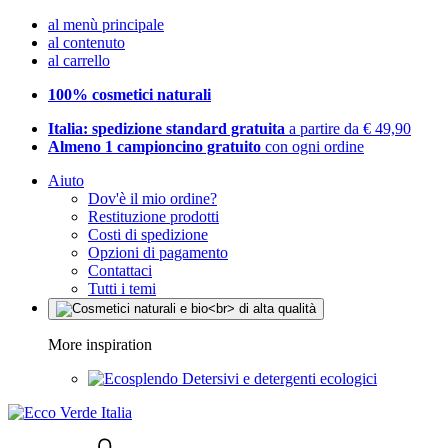
al menù principale
al contenuto
al carrello
100% cosmetici naturali
Italia: spedizione standard gratuita
a partire da € 49,90
Almeno 1 campioncino gratuito
con ogni ordine
Aiuto
Dov'è il mio ordine?
Restituzione prodotti
Costi di spedizione
Opzioni di pagamento
Contattaci
Tutti i temi
More inspiration
Detersivi e detergenti ecologici