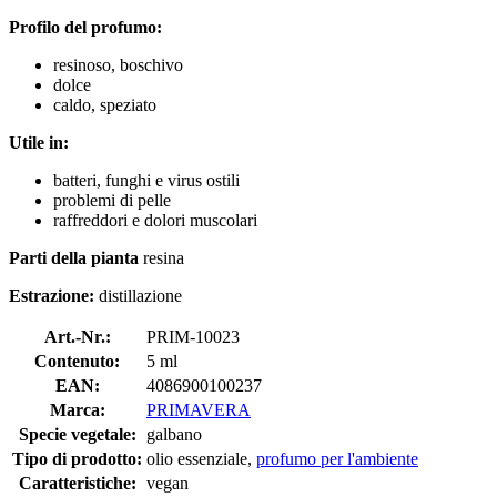
Profilo del profumo:
resinoso, boschivo
dolce
caldo, speziato
Utile in:
batteri, funghi e virus ostili
problemi di pelle
raffreddori e dolori muscolari
Parti della pianta
resina
Estrazione:
distillazione
Art.-Nr.:
PRIM-10023
Contenuto:
5 ml
EAN:
4086900100237
Marca:
PRIMAVERA
Specie vegetale:
galbano
Tipo di prodotto:
olio essenziale,
profumo per l'ambiente
Caratteristiche:
vegan