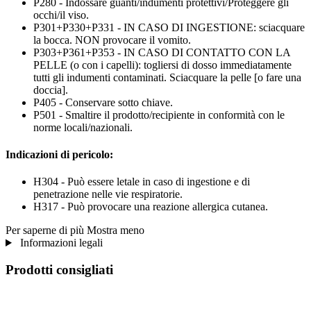
P280 - Indossare guanti/indumenti protettivi/Proteggere gli
occhi/il viso.
P301+P330+P331 - IN CASO DI INGESTIONE: sciacquare
la bocca. NON provocare il vomito.
P303+P361+P353 - IN CASO DI CONTATTO CON LA
PELLE (o con i capelli): togliersi di dosso immediatamente
tutti gli indumenti contaminati. Sciacquare la pelle [o fare una
doccia].
P405 - Conservare sotto chiave.
P501 - Smaltire il prodotto/recipiente in conformità con le
norme locali/nazionali.
Indicazioni di pericolo:
H304 - Può essere letale in caso di ingestione e di
penetrazione nelle vie respiratorie.
H317 - Può provocare una reazione allergica cutanea.
Per saperne di più
Mostra meno
Informazioni legali
Prodotti consigliati