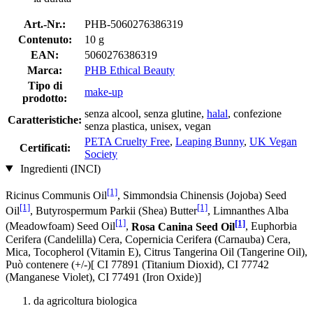
Art.-Nr.:
PHB-5060276386319
Contenuto:
10 g
EAN:
5060276386319
Marca:
PHB Ethical Beauty
Tipo di
make-up
prodotto:
senza alcool, senza glutine,
halal
, confezione
Caratteristiche:
senza plastica, unisex, vegan
PETA Cruelty Free
,
Leaping Bunny
,
UK Vegan
Certificati:
Society
Ingredienti (INCI)
[1]
Ricinus Communis Oil
, Simmondsia Chinensis (Jojoba) Seed
[1]
[1]
Oil
, Butyrospermum Parkii (Shea) Butter
, Limnanthes Alba
[1]
[1]
(Meadowfoam) Seed Oil
,
Rosa Canina Seed Oil
, Euphorbia
Cerifera (Candelilla) Cera, Copernicia Cerifera (Carnauba) Cera,
Mica, Tocopherol (Vitamin E), Citrus Tangerina Oil (Tangerine Oil),
Può contenere (+/-)[ CI 77891 (Titanium Dioxid), CI 77742
(Manganese Violet), CI 77491 (Iron Oxide)]
da agricoltura biologica