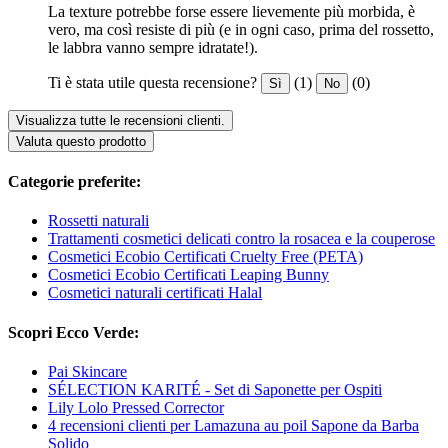
La texture potrebbe forse essere lievemente più morbida, è
vero, ma così resiste di più (e in ogni caso, prima del rossetto,
le labbra vanno sempre idratate!).
Ti è stata utile questa recensione?
(1)
(0)
Sì
No
Visualizza tutte le recensioni clienti.
Valuta questo prodotto
Categorie preferite:
Rossetti naturali
Trattamenti cosmetici delicati contro la rosacea e la couperose
Cosmetici Ecobio Certificati Cruelty Free (PETA)
Cosmetici Ecobio Certificati Leaping Bunny
Cosmetici naturali certificati Halal
Scopri Ecco Verde:
Pai Skincare
SÉLECTION KARITÉ - Set di Saponette per Ospiti
Lily Lolo Pressed Corrector
4 recensioni clienti per Lamazuna au poil Sapone da Barba
Solido