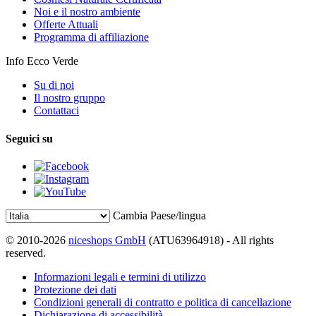
Noi e il nostro ambiente
Offerte Attuali
Programma di affiliazione
Info Ecco Verde
Su di noi
Il nostro gruppo
Contattaci
Seguici su
Cambia Paese/lingua
© 2010-2026
niceshops GmbH
(ATU63964918) - All rights
reserved.
Informazioni legali e termini di utilizzo
Protezione dei dati
Condizioni generali di contratto e politica di cancellazione
Dichiarazione di accessibilità