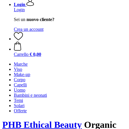
Login
Login
Sei un
nuovo cliente?
Crea un account
Carrello
€ 0,00
Marche
Viso
Make-up
Corpo
Capelli
Uomo
Bambini e neonati
Temi
Solari
Offerte
PHB Ethical Beauty
Organic