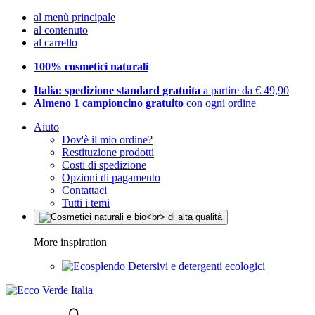
al menù principale
al contenuto
al carrello
100% cosmetici naturali
Italia: spedizione standard gratuita
a partire da € 49,90
Almeno 1 campioncino gratuito
con ogni ordine
Aiuto
Dov'è il mio ordine?
Restituzione prodotti
Costi di spedizione
Opzioni di pagamento
Contattaci
Tutti i temi
More inspiration
Detersivi e detergenti ecologici