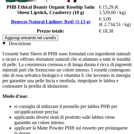
PHB Ethical Beauty Organic Rosehip Satin
€ 15,29
(€
Sheen Lipstick, Cranberry (10 g)
1.529,00 / kg)
€ 3,09
Benecos Natural Lipliner, Red! (1,13 g)
(€ 2.734,51 / kg)
Prezzo totale:
€ 18,38
Aggiungi entrambi nel carrello
Descrizione
I rossetti Satin Sheen di PHB sono formulati con ingredienti naturali
e sicuri e offrono sfumature naturali che si adattano a tutte le tonalità
di pelle. La consistenza cremosa e di lunga durata è ricca di pigmenti
minerali puri che forniscono un colore intenso. I rossetti contengono
olio di rosa selvatica biologico e vitamina E che lavorano in sinergia
per garantire una pelle liscia e morbida, rimpolpare le labbra e
contrastare la perdita di idratazione.
Modo d'uso:
si consiglia di utilizzare il pennello per labbra PHB per
un'applicazione precisa
applicando diversi strati di prodotto sulle labbra viene
garantito un colore intenso
applicare la Matte Powder PHB sul rossetto per prolungarne
la durata