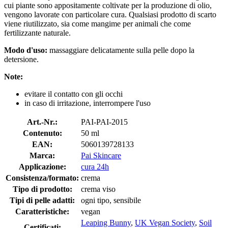
cui piante sono appositamente coltivate per la produzione di olio,
vengono lavorate con particolare cura. Qualsiasi prodotto di scarto
viene riutilizzato, sia come mangime per animali che come
fertilizzante naturale.
Modo d'uso:
massaggiare delicatamente sulla pelle dopo la
detersione.
Note:
evitare il contatto con gli occhi
in caso di irritazione, interrompere l'uso
Art.-Nr.:
PAI-PAI-2015
Contenuto:
50 ml
EAN:
5060139728133
Marca:
Pai Skincare
Applicazione:
cura 24h
Consistenza/formato:
crema
Tipo di prodotto:
crema viso
Tipi di pelle adatti:
ogni tipo, sensibile
Caratteristiche:
vegan
Leaping Bunny
,
UK Vegan Society
,
Soil
Certificati: