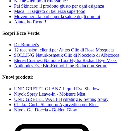
Natale - tempo di riflessione?
Pai Skincare: il prodotto giusto per ogni esigenza
Maca - Il segreto di bellezza superfood
Movember - la barba per la salute degli uomini
Aiuto, ho l'acne!!
Scopri Ecco Verde:
Dr. Bronner's
12 recensioni clienti per Antos Olio di Rosa Mosqueta
SOLLING Naturkosmetik Olio di Nocciolo di Albicocca
Eterea Cosmesi Naturale Lux Hydra Radiant Eye Mask
Antipodes Eve Bio-Retinol Line Reduction Serum
Nuovi prodotti:
UND GRETEL GLANZ Liquid Eye Shadow
Niyok Spray Leave-In - Moisture Mist
UND GRETEL WALT Hydrating & Setting Spray
Chakra Curl - Shampoo Ayurvedico per Ricci
Niyok Gel Doccia - Golden Glow