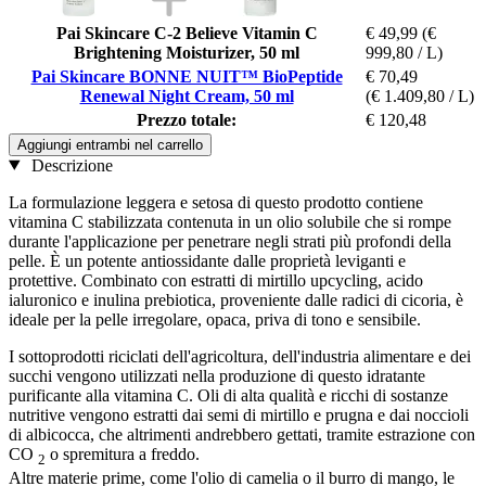
Pai Skincare C-2 Believe Vitamin C
€ 49,99
(€
Brightening Moisturizer, 50 ml
999,80 / L)
Pai Skincare BONNE NUIT™ BioPeptide
€ 70,49
Renewal Night Cream, 50 ml
(€ 1.409,80 / L)
Prezzo totale:
€ 120,48
Aggiungi entrambi nel carrello
Descrizione
La formulazione leggera e setosa di questo prodotto contiene
vitamina C stabilizzata contenuta in un olio solubile che si rompe
durante l'applicazione per penetrare negli strati più profondi della
pelle. È un potente antiossidante dalle proprietà leviganti e
protettive. Combinato con estratti di mirtillo upcycling, acido
ialuronico e inulina prebiotica, proveniente dalle radici di cicoria, è
ideale per la pelle irregolare, opaca, priva di tono e sensibile.
I sottoprodotti riciclati dell'agricoltura, dell'industria alimentare e dei
succhi vengono utilizzati nella produzione di questo idratante
purificante alla vitamina C. Oli di alta qualità e ricchi di sostanze
nutritive vengono estratti dai semi di mirtillo e prugna e dai noccioli
di albicocca, che altrimenti andrebbero gettati, tramite estrazione con
CO
o spremitura a freddo.
2
Altre materie prime, come l'olio di camelia o il burro di mango, le