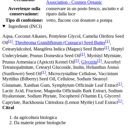
Association - Cosmos Organic
Avvertenze sulla
conservare in un posto fresco, asciutto e al
conservazione:
riparo dalla luce
Tipo di confezione:
vetro, flacone con dosatore a pompa
Ingredienti (INCI)
Aqua, Coconut Alkanes, Pentylene Glycol, Camelia Oleifera Seed
[1]
[1]
Oil
,
Theobroma Grandiflorum (Cupuacu) Seed Butter
,
[1]
Cetearylalcohol, Mangifera Indica (Magno) Seed Butter
, Heptyl
[1]
Undecylenate, Prunus Domestica Seed Oil
, Myristyl Myristate,
[1]
[2]
Prunus Armeniaca (Apricot) Kernel Oil
,
Glycerin
, Ascorbyl
Tetraisopalmitate, Cetearyl Glucoside, Inulin, Helianthus Annus
[1]
(Sunflower) Seed Oil
, Microcrystalline Cellulose, Vaccinium
Myrtillus (Bilberry) Seed Oil, Cellulose, Sodium Stearoyl
[1]
Glutamate, Xanthan Gum, Symphytum Officinale Leaf Extract
,
Lactic Acid, Fructose, Magnolia Officinalis Bark Extract, Sodium
Hyaluronate, Sodium Phytate, Tocopherol (Vitamin E), Glyceryl
[1]
Caprylate, Backhousia Citriodora (Lemon Myrtle) Leaf Extract
,
Citral
da agricoltura biologica
Da materie prime biologiche