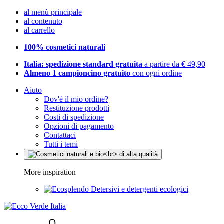
al menù principale
al contenuto
al carrello
100% cosmetici naturali
Italia: spedizione standard gratuita
a partire da € 49,90
Almeno 1 campioncino gratuito
con ogni ordine
Aiuto
Dov'è il mio ordine?
Restituzione prodotti
Costi di spedizione
Opzioni di pagamento
Contattaci
Tutti i temi
More inspiration
Detersivi e detergenti ecologici