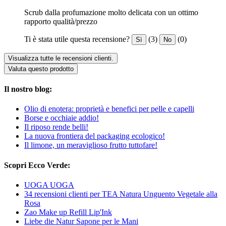
Scrub dalla profumazione molto delicata con un ottimo
rapporto qualità/prezzo
Ti è stata utile questa recensione?
(3)
(0)
Sì
No
Visualizza tutte le recensioni clienti.
Valuta questo prodotto
Il nostro blog:
Olio di enotera: proprietà e benefici per pelle e capelli
Borse e occhiaie addio!
Il riposo rende belli!
La nuova frontiera del packaging ecologico!
Il limone, un meraviglioso frutto tuttofare!
Scopri Ecco Verde:
UOGA UOGA
34 recensioni clienti per TEA Natura Unguento Vegetale alla
Rosa
Zao Make up Refill Lip'Ink
Liebe die Natur Sapone per le Mani