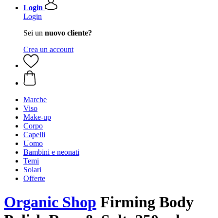
Login
Login
Sei un
nuovo cliente?
Crea un account
Marche
Viso
Make-up
Corpo
Capelli
Uomo
Bambini e neonati
Temi
Solari
Offerte
Organic Shop
Firming Body