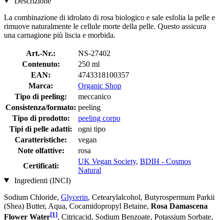
Descrizione
La combinazione di idrolato di rosa biologico e sale esfolia la pelle e
rimuove naturalmente le cellule morte della pelle. Questo assicura
una carnagione più liscia e morbida.
Art.-Nr.:
NS-27402
Contenuto:
250 ml
EAN:
4743318100357
Marca:
Organic Shop
Tipo di peeling:
meccanico
Consistenza/formato:
peeling
Tipo di prodotto:
peeling corpo
Tipi di pelle adatti:
ogni tipo
Caratteristiche:
vegan
Note olfattive:
rosa
UK Vegan Society
,
BDIH - Cosmos
Certificati:
Natural
Ingredienti (INCI)
Sodium Chloride,
Glycerin
, Cetearylalcohol, Butyrospermum Parkii
(Shea) Butter, Aqua, Cocamidopropyl Betaine,
Rosa Damascena
[1]
Flower Water
, Citricacid, Sodium Benzoate, Potassium Sorbate,