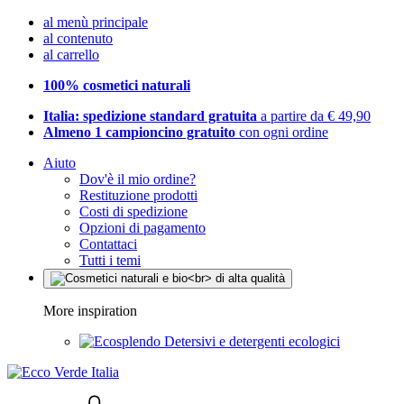
al menù principale
al contenuto
al carrello
100% cosmetici naturali
Italia: spedizione standard gratuita
a partire da € 49,90
Almeno 1 campioncino gratuito
con ogni ordine
Aiuto
Dov'è il mio ordine?
Restituzione prodotti
Costi di spedizione
Opzioni di pagamento
Contattaci
Tutti i temi
More inspiration
Detersivi e detergenti ecologici